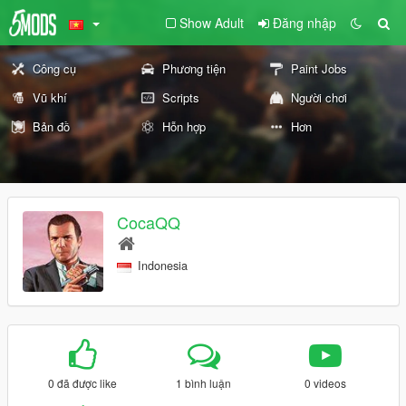
Show Adult
Đăng nhập
Công cụ
Phương tiện
Paint Jobs
Vũ khí
Scripts
Người chơi
Bản đồ
Hỗn hợp
Hơn
CocaQQ
Indonesia
0 đã được like
1 bình luận
0 videos