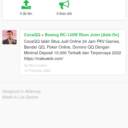
0 tải lên
0 theo dõi
CocaQQ
»
Boeing RC-135W Rivet Joint [Add-On]
CocaQQ Ialah Situs Judi Online 24 Jam PKV Games,
Bandar QQ, Poker Online, Domino QQ Dengan
Minimal Deposit 10.000 Terbaik dan Terpercaya 2022
https://makuwok.com/
View Context
14 Tháng ba, 2022
Designed in Alderney
Made in Los Santos