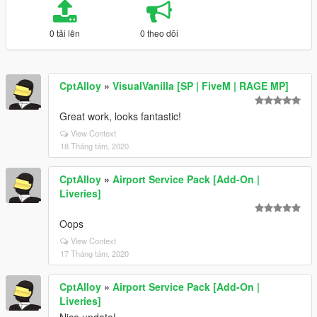
0 tải lên
0 theo dõi
CptAlloy
»
VisualVanilla [SP | FiveM | RAGE MP]
Great work, looks fantastic!
View Context
18 Tháng tám, 2020
CptAlloy
»
Airport Service Pack [Add-On |
Liveries]
Oops
View Context
17 Tháng tám, 2020
CptAlloy
»
Airport Service Pack [Add-On |
Liveries]