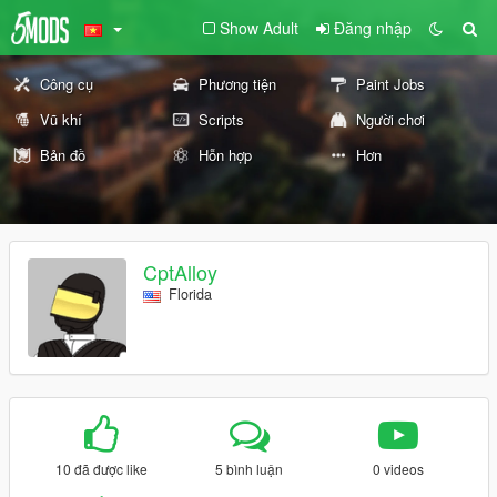
Show Adult
Đăng nhập
Công cụ
Phương tiện
Paint Jobs
Vũ khí
Scripts
Người chơi
Bản đồ
Hỗn hợp
Hơn
CptAlloy
Florida
10 đã được like
5 bình luận
0 videos