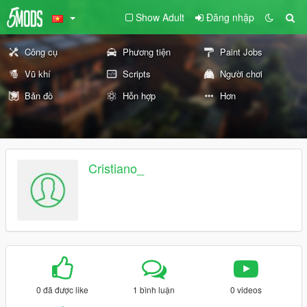
Show Adult
Đăng nhập
Công cụ
Phương tiện
Paint Jobs
Vũ khí
Scripts
Người chơi
Bản đồ
Hỗn hợp
Hơn
Cristiano_
0 đã được like
1 bình luận
0 videos