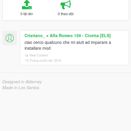
0 tải lên
0 theo dõi
Cristiano_
»
Alfa Romeo 159 - Civetta [ELS]
ciao cerco qualcuno che mi aiuti ad imparare a
installare mod
View Context
13 Tháng mười một, 2019
Designed in Alderney
Made in Los Santos