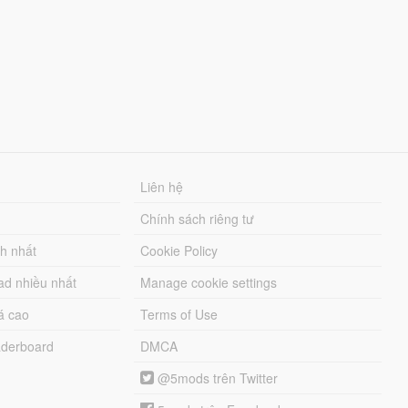
Liên hệ
Chính sách riêng tư
ch nhất
Cookie Policy
ad nhiều nhất
Manage cookie settings
á cao
Terms of Use
derboard
DMCA
@5mods trên Twitter