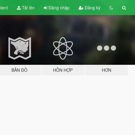
tent
Tải lên
Đăng nhập
Đăng ký
BẢN ĐỒ
HỖN HỢP
HƠN