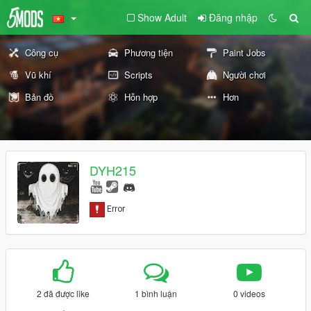
Show Adult
Đăng nhập
Công cụ
Phương tiện
Paint Jobs
Vũ khí
Scripts
Người chơi
Bản đồ
Hỗn hợp
Hơn
DYH215
2 đã được like
1 bình luận
0 videos