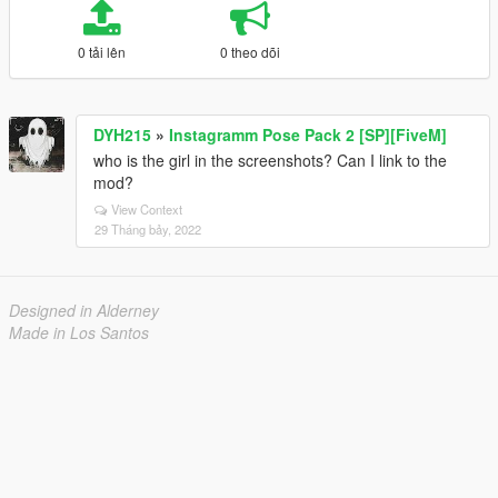
0 tải lên
0 theo dõi
DYH215
»
Instagramm Pose Pack 2 [SP][FiveM]
who is the girl in the screenshots? Can I link to the
mod?
View Context
29 Tháng bảy, 2022
Designed in Alderney
Made in Los Santos