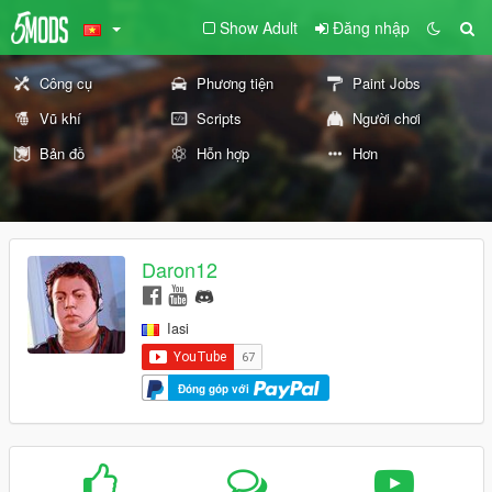
Show Adult
Đăng nhập
Công cụ
Phương tiện
Paint Jobs
Vũ khí
Scripts
Người chơi
Bản đồ
Hỗn hợp
Hơn
Daron12
Iasi
Đóng góp với