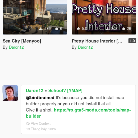
586
6
5.0
863
29
Sea City [Menyoo]
Pretty House Interior [Menyoo]
1.0
By
Daron12
By
Daron12
Daron12
»
SchoolV [YMAP]
@birdbrained
It's because you did not install map
builder properly or you did not install it at all.
Give it a shot.
https://ro.gta5-mods.com/tools/map-
builder
View Context
13 Tháng bảy, 2026