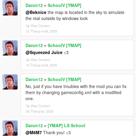
Daron12
»
SchoolV [YMAP]
@Beknice
the map is located in the sky to simulate
the real outside by windows look
View Context
12 Tháng mười, 2025
Daron12
»
SchoolV [YMAP]
@Squeezed Juice
<3
View Context
12 Tháng mười, 2025
Daron12
»
SchoolV [YMAP]
No, just if you have troubles with the mod you can fix
them by changing gameconfig.xml with a modified
one.
View Context
06 Tháng ba, 2025
Daron12
»
[YMAP] LS School
@M8M7
Thank you! <3