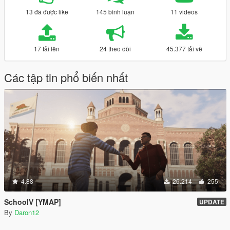
13 đã được like
145 bình luận
11 videos
17 tải lên
24 theo dõi
45.377 tải về
Các tập tin phổ biến nhất
4.88
26.214
255
SchoolV [YMAP]
UPDATE
By
Daron12