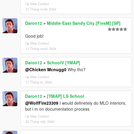
View Context
31 Tháng mười, 2024
Daron12
»
Middle-East Sandy City [FiveM] [SP]
Good job!
View Context
11 Tháng mười, 2024
Daron12
»
SchoolV [YMAP]
@Chicken Mcnugg0
Why tho?
View Context
17 Tháng tư, 2024
Daron12
»
[YMAP] LS School
@WolfFire23309
I would definetely do MLO interiors,
but i m on documentation process
View Context
22 Tháng một, 2024