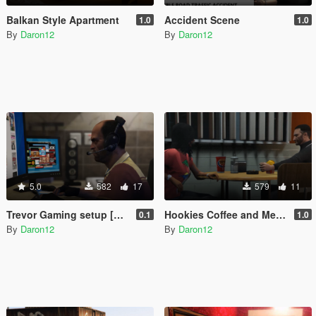
Balkan Style Apartment
Accident Scene
1.0
1.0
By
Daron12
By
Daron12
5.0
582
17
579
11
Trevor Gaming setup [Menyoo]
Hookies Coffee and Me - Restaurant and Bar [Menyoo]
0.1
1.0
By
Daron12
By
Daron12