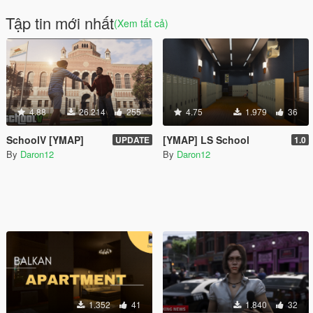
Tập tin mới nhất
(Xem tất cả)
4.88
26.214
255
4.75
1.979
36
SchoolV [YMAP]
[YMAP] LS School
UPDATE
1.0
By
Daron12
By
Daron12
1.352
41
1.840
32