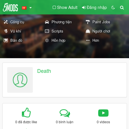
Show Adult
Đăng nhập
Công cụ
Phương tiện
Paint Jobs
Vũ khí
Scripts
Người chơi
Bản đồ
Hỗn hợp
Hơn
Death
0 đã được like
0 bình luận
0 videos