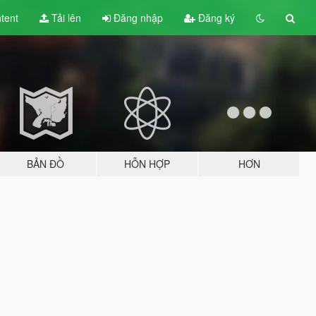
tent
Tải lên
Đăng nhập
Đăng ký
BẢN ĐỒ
HỖN HỢP
HƠN