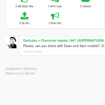
0 đã được like
1 bình luận
0 videos
0 tải lên
0 theo dõi
Deduzka
»
Chevrolet Impala 1967 (SUPERNATURAL 
Please, can you share with Dean and Sam models? :D
View Context
Designed in Alderney
Made in Los Santos