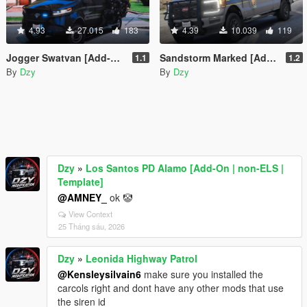
4.93
27.015
183
4.39
10.039
119
Jogger Swatvan [Add-On | FiveM]
Sandstorm Marked [Add-On / FiveM | LODs | Template]
1.1
1.2
By
Dzy
By
Dzy
Dzy
»
Los Santos PD Alamo [Add-On | non-ELS |
Template]
@AMNEY_
ok 🤡
View Context
25 Tháng sáu, 2026
Dzy
»
Leonida Highway Patrol
@Kensleysilvain6
make sure you installed the
carcols right and dont have any other mods that use
the siren id