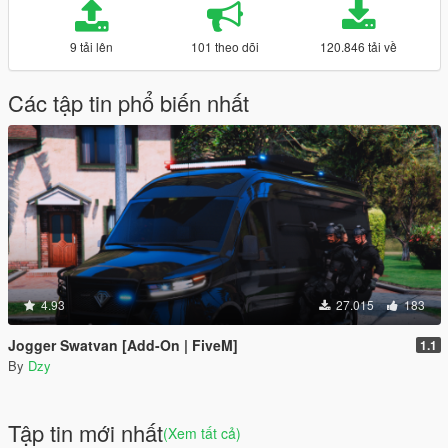
9 tải lên
101 theo dõi
120.846 tải về
Các tập tin phổ biến nhất
4.93
27.015
183
Jogger Swatvan [Add-On | FiveM]
1.1
By
Dzy
Tập tin mới nhất
(Xem tất cả)