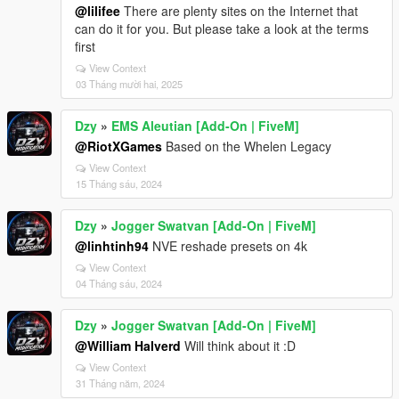
@lilifee
There are plenty sites on the Internet that
can do it for you. But please take a look at the terms
first
View Context
03 Tháng mười hai, 2025
Dzy
»
EMS Aleutian [Add-On | FiveM]
@RiotXGames
Based on the Whelen Legacy
View Context
15 Tháng sáu, 2024
Dzy
»
Jogger Swatvan [Add-On | FiveM]
@linhtinh94
NVE reshade presets on 4k
View Context
04 Tháng sáu, 2024
Dzy
»
Jogger Swatvan [Add-On | FiveM]
@William Halverd
Will think about it :D
View Context
31 Tháng năm, 2024