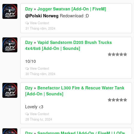
Dzy
»
Jogger Swatvan [Add-On | FiveM]
@Polski Norweg
Redownload :D
View Context
31 Tháng năm, 2024
Dzy
»
Vapid Sandstorm D205 Brush Trucks
4x4/6x6 [Add-On | Sounds]
10/10
View Context
30 Tháng năm, 2024
Dzy
»
Benefactor L300 Fire & Rescue Water Tank
[Add-On | Sounds]
Lovely <3
View Context
28 Tháng tư, 2024
Dzy
»
Sandstorm Marked [Add-On / FiveM | LODs