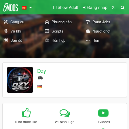
Show Adult
Đăng nhập
Công cụ
Phương tiện
Paint Jobs
Vũ khí
Scripts
Người chơi
Bản đồ
Hỗn hợp
Hơn
Dzy
0 đã được like
21 bình luận
0 videos