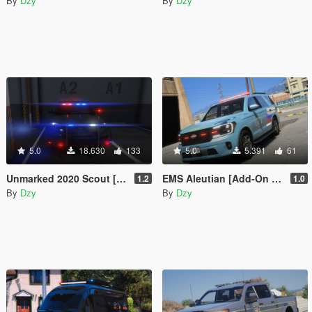
By
Dzy
By
Dzy
5.0
18.630
133
5.0
5.391
61
Unmarked 2020 Scout [Add-On / FiveM / AltV | LODs | Template]
EMS Aleutian [Add-On | FiveM]
1.2
1.0
By
Dzy
By
Dzy