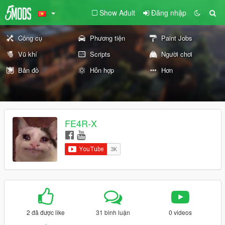
Show Adult
Đăng nhập
Công cụ
Phương tiện
Paint Jobs
Vũ khí
Scripts
Người chơi
Bản đồ
Hỗn hợp
Hơn
FE4R-X
2 đã được like
31 bình luận
0 videos