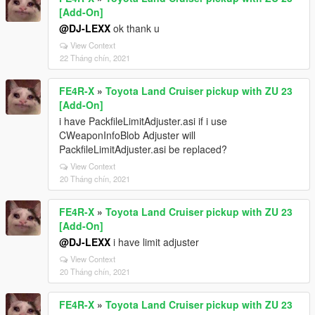
[Add-On]
@DJ-LEXX
ok thank u
View Context
22 Tháng chín, 2021
FE4R-X
»
Toyota Land Cruiser pickup with ZU 23
[Add-On]
i have PackfileLimitAdjuster.asi if i use
CWeaponInfoBlob Adjuster will
PackfileLimitAdjuster.asi be replaced?
View Context
20 Tháng chín, 2021
FE4R-X
»
Toyota Land Cruiser pickup with ZU 23
[Add-On]
@DJ-LEXX
i have limit adjuster
View Context
20 Tháng chín, 2021
FE4R-X
»
Toyota Land Cruiser pickup with ZU 23