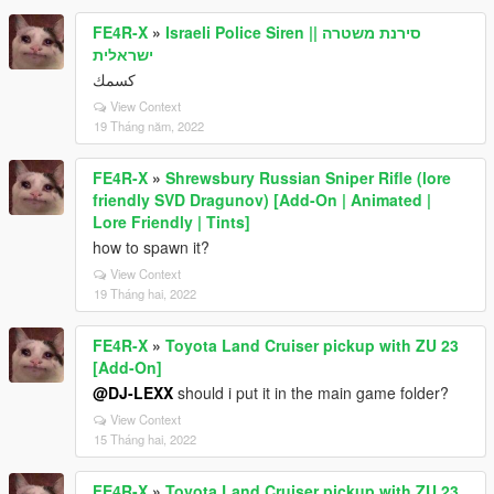
FE4R-X
»
Israeli Police Siren || סירנת משטרה
ישראלית
كسمك
View Context
19 Tháng năm, 2022
FE4R-X
»
Shrewsbury Russian Sniper Rifle (lore
friendly SVD Dragunov) [Add-On | Animated |
Lore Friendly | Tints]
how to spawn it?
View Context
19 Tháng hai, 2022
FE4R-X
»
Toyota Land Cruiser pickup with ZU 23
[Add-On]
@DJ-LEXX
should i put it in the main game folder?
View Context
15 Tháng hai, 2022
FE4R-X
»
Toyota Land Cruiser pickup with ZU 23