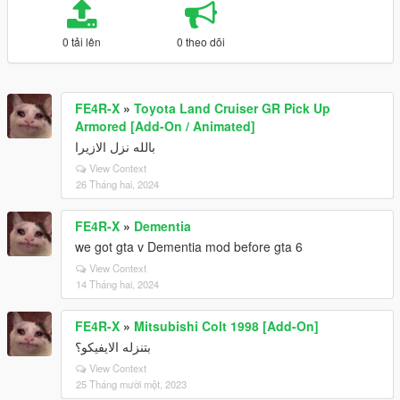
0 tải lên
0 theo dõi
FE4R-X
»
Toyota Land Cruiser GR Pick Up
Armored [Add-On / Animated]
بالله نزل الازيرا
View Context
26 Tháng hai, 2024
FE4R-X
»
Dementia
we got gta v Dementia mod before gta 6
View Context
14 Tháng hai, 2024
FE4R-X
»
Mitsubishi Colt 1998 [Add-On]
بتنزله الايفيكو؟
View Context
25 Tháng mười một, 2023