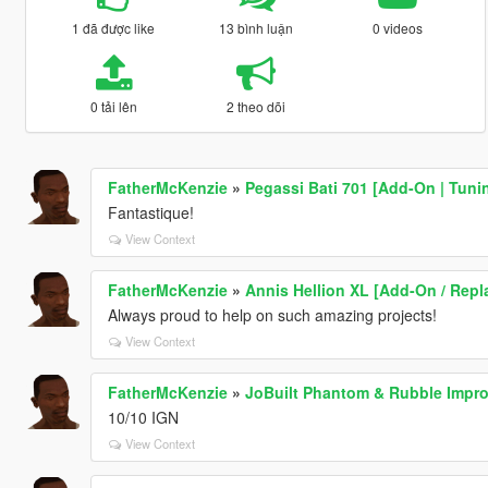
1 đã được like
13 bình luận
0 videos
0 tải lên
2 theo dõi
FatherMcKenzie
»
Pegassi Bati 701 [Add-On | Tunin
Fantastique!
View Context
FatherMcKenzie
»
Annis Hellion XL [Add-On / Repl
Always proud to help on such amazing projects!
View Context
FatherMcKenzie
»
JoBuilt Phantom & Rubble Impr
10/10 IGN
View Context