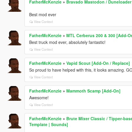
FatherMcKenzie
»
Bravado Mastodon / Duneloader [
Best mod ever
View Context
FatherMcKenzie
»
MTL Cerberus 200 & 300 [Add-On 
Best truck mod ever, absolutely fantastic!
View Context
FatherMcKenzie
»
Vapid Scout [Add-On / Replace]
So proud to have helped with this, it looks amazing. G
View Context
FatherMcKenzie
»
Mammoth Scamp [Add-On]
Awesome!
View Context
FatherMcKenzie
»
Brute Mixer Classic / Tipper-base
Template | Sounds]