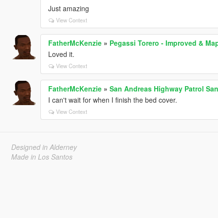
Just amazing
View Context
FatherMcKenzie
»
Pegassi Torero - Improved & Map
Loved it.
View Context
FatherMcKenzie
»
San Andreas Highway Patrol San
I can't wait for when I finish the bed cover.
View Context
Designed in Alderney
Made in Los Santos