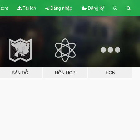
tent
Tải lên
Đăng nhập
Đăng ký
BẢN ĐỒ
HỖN HỢP
HƠN