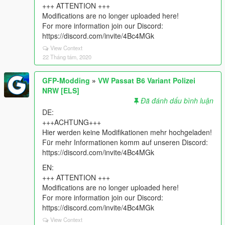
+++ ATTENTION +++
Modifications are no longer uploaded here!
For more information join our Discord:
https://discord.com/invite/4Bc4MGk
View Context
22 Tháng tám, 2020
GFP-Modding
»
VW Passat B6 Variant Polizei
NRW [ELS]
Đã đánh dấu bình luận
DE:
+++ACHTUNG+++
Hier werden keine Modifikationen mehr hochgeladen!
Für mehr Informationen komm auf unseren Discord:
https://discord.com/invite/4Bc4MGk
EN:
+++ ATTENTION +++
Modifications are no longer uploaded here!
For more information join our Discord:
https://discord.com/invite/4Bc4MGk
View Context