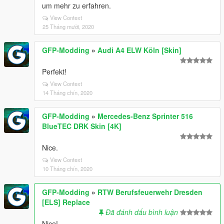
um mehr zu erfahren.
View Context
25 Tháng mười, 2020
GFP-Modding
»
Audi A4 ELW Köln [Skin]
Perfekt!
View Context
14 Tháng chín, 2020
GFP-Modding
»
Mercedes-Benz Sprinter 516
BlueTEC DRK Skin [4K]
Nice.
View Context
10 Tháng chín, 2020
GFP-Modding
»
RTW Berufsfeuerwehr Dresden
[ELS] Replace
Đã đánh dấu bình luận
Nice!