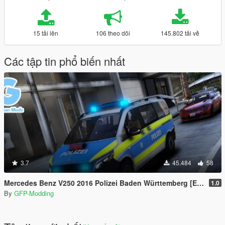
15 tải lên
106 theo dõi
145.802 tải về
Các tập tin phổ biến nhất
3.7
45.484
58
Mercedes Benz V250 2016 Polizei Baden Württemberg [ELS] [REFLECTION]
1.0
By
GFP-Modding