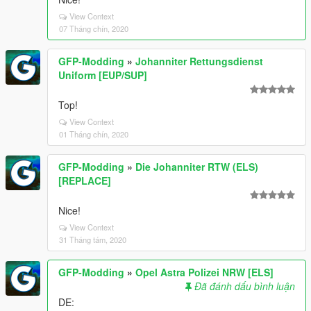
View Context
07 Tháng chín, 2020
GFP-Modding
»
Johanniter Rettungsdienst
Uniform [EUP/SUP]
Top!
View Context
01 Tháng chín, 2020
GFP-Modding
»
Die Johanniter RTW (ELS)
[REPLACE]
Nice!
View Context
31 Tháng tám, 2020
GFP-Modding
»
Opel Astra Polizei NRW [ELS]
Đã đánh dấu bình luận
DE: