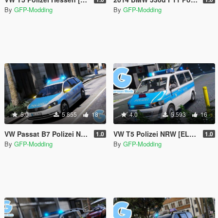
By
GFP-Modding
By
GFP-Modding
5.0
5.855
18
4.0
5.593
16
VW Passat B7 Polizei NRW [ELS] [REFLECTION]
VW T5 Polizei NRW [ELS] [REFLECTION]
1.0
1.0
By
GFP-Modding
By
GFP-Modding