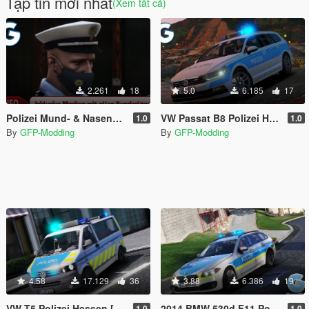
Tập tin mới nhất
(Xem tất cả)
2.261
18
5.0
6.185
17
Polizei Mund- & Nasenschutz (Police mask)
VW Passat B8 Polizei Hamburg [ELS]
1.0
1.0
By
GFP-Modding
By
GFP-Modding
4.58
17.129
36
3.88
6.386
19
VW T5 Polizei Hessen [ELS] [REFLECTION]
2014 BMW 530d F11 Polizei Hessen [ELS] [REFLECTION]
1.0
1.0