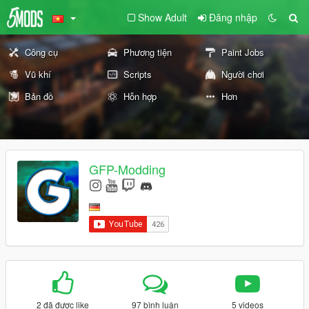
Show Adult
Đăng nhập
Công cụ
Phương tiện
Paint Jobs
Vũ khí
Scripts
Người chơi
Bản đồ
Hỗn hợp
Hơn
GFP-Modding
2 đã được like
97 bình luận
5 videos