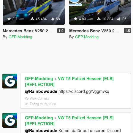
3.7
45.484
58
4.83
10.224
26
Mercedes Benz V250 2016 Polizei Baden Württemberg [ELS] [REFLECTION]
Mercedes Benz V250 2016 Polizei Hessen [ELS] [REFLECTION]
1.0
1.5
By
GFP-Modding
By
GFP-Modding
GFP-Modding
»
VW T5 Polizei Hessen [ELS]
[REFLECTION]
@Rainbowdude
https://discord.gg/Vggmvkq
View Context
31 Tháng mười, 2020
GFP-Modding
»
VW T5 Polizei Hessen [ELS]
[REFLECTION]
@Rainbowdude
Komm dafür auf unseren Discord