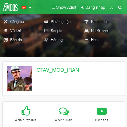
Show Adult
Đăng nhập
Công cụ
Phương tiện
Paint Jobs
Vũ khí
Scripts
Người chơi
Bản đồ
Hỗn hợp
Hơn
GTAV_MOD_IRAN
4 đã được like
4 bình luận
0 videos