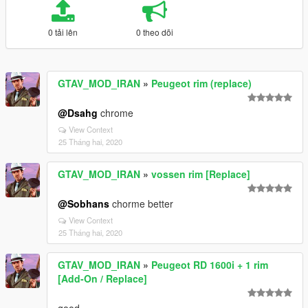
0 tải lên
0 theo dõi
GTAV_MOD_IRAN
»
Peugeot rim (replace)
@Dsahg
chrome
View Context
25 Tháng hai, 2020
GTAV_MOD_IRAN
»
vossen rim [Replace]
@Sobhans
chorme better
View Context
25 Tháng hai, 2020
GTAV_MOD_IRAN
»
Peugeot RD 1600i + 1 rim
[Add-On / Replace]