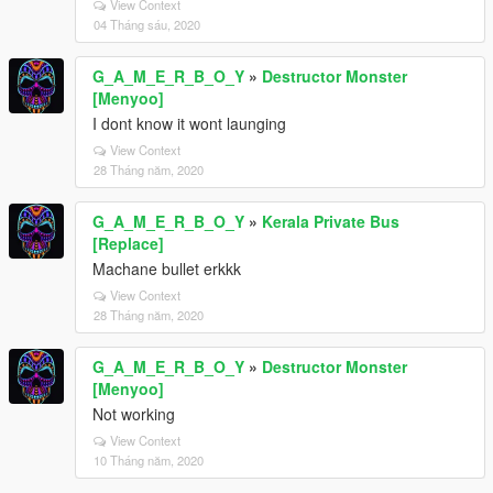
View Context
04 Tháng sáu, 2020
G_A_M_E_R_B_O_Y
»
Destructor Monster
[Menyoo]
I dont know it wont launging
View Context
28 Tháng năm, 2020
G_A_M_E_R_B_O_Y
»
Kerala Private Bus
[Replace]
Machane bullet erkkk
View Context
28 Tháng năm, 2020
G_A_M_E_R_B_O_Y
»
Destructor Monster
[Menyoo]
Not working
View Context
10 Tháng năm, 2020