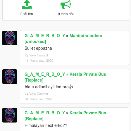
0 tải lên
0 theo dõi
G_A_M_E_R_B_O_Y
»
Mahindra bolero
[unlocked]
Bullet eppazha
View Context
11 Tháng sáu, 2020
G_A_M_E_R_B_O_Y
»
Kerala Private Bus
[Replace]
Alam adipoli ayit ind bro👍
View Context
04 Tháng sáu, 2020
G_A_M_E_R_B_O_Y
»
Kerala Private Bus
[Replace]
Himalayan next erko??