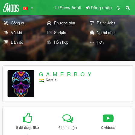
Show Adult
Đăng nhập
Công cụ
Phương tiện
Paint Jobs
Vũ khí
Scripts
Người chơi
Bản đồ
Hỗn hợp
Hơn
G_A_M_E_R_B_O_Y
Kerala
0 đã được like
6 bình luận
0 videos