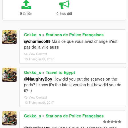
0 tải lên
0 theo dõi
Gekko_s
»
Stations de Police Françaises
@charlieco89
Mais ce que vous avez changé n'est
pas de la ville aussi
View Context
13 Tháng mười, 2017
Gekko_s
»
Travel to Egypt
@NaughtyBoy
How did you put the scarves on the
peds? I know it's the latest version but how did you do
it? :)
View Context
13 Tháng mười, 2017
Gekko_s
»
Stations de Police Françaises