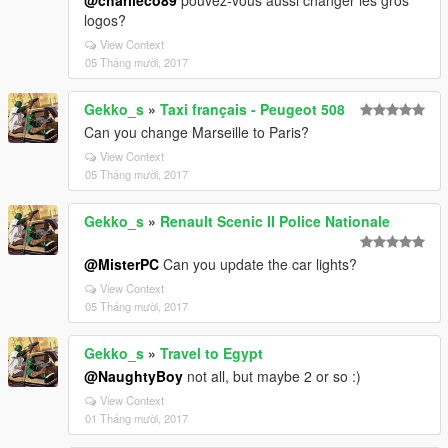
@charlieco89
pouvez-vous aussi changer les gros
logos?
View Context
05 Tháng mười, 2017
Gekko_s
»
Taxi français - Peugeot 508
Can you change Marseille to Paris?
View Context
05 Tháng mười, 2017
Gekko_s
»
Renault Scenic II Police Nationale
@MisterPC
Can you update the car lights?
View Context
05 Tháng mười, 2017
Gekko_s
»
Travel to Egypt
@NaughtyBoy
not all, but maybe 2 or so :)
View Context
01 Tháng mười, 2017