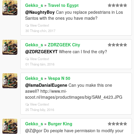
Gekko_s
»
Travel to Egypt
@NaughtyBoy
Can you replace pedestrians in Los
Santos with the ones you have made?
View Context
30 Tháng chín, 2017
Gekko_s
»
ZDRZGEEK City
@ZDRZGEEKYT
Where can I find the city?
View Context
01 Tháng tám, 2016
Gekko_s
»
Vespa N 50
@IsmaDanialEugene
Can you make this one
aswell? http://www.mi-
scoot.nl/images/productimages/big/SAM_4423.JPG
View Context
25 Tháng bảy, 2016
Gekko_s
»
Burger King
@Z@gor Do people have permission to modify your