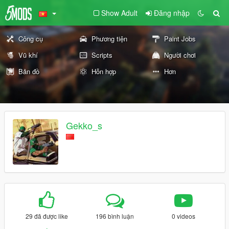
Show Adult
Đăng nhập
Công cụ
Phương tiện
Paint Jobs
Vũ khí
Scripts
Người chơi
Bản đồ
Hỗn hợp
Hơn
Gekko_s
29 đã được like
196 bình luận
0 videos