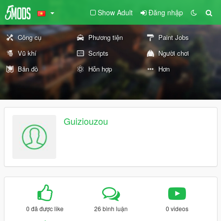
Show Adult
Đăng nhập
Công cụ
Phương tiện
Paint Jobs
Vũ khí
Scripts
Người chơi
Bản đồ
Hỗn hợp
Hơn
Guiziouzou
0 đã được like
26 bình luận
0 videos