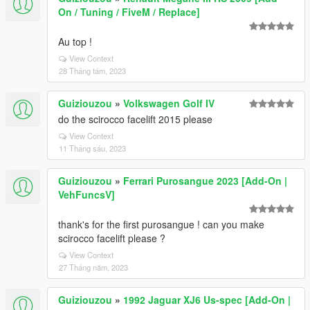
On / Tuning / FiveM / Replace]
Au top !
View Context
28 Tháng tám, 2023
Guiziouzou
»
Volkswagen Golf IV
do the scirocco facelift 2015 please
View Context
11 Tháng sáu, 2023
Guiziouzou
»
Ferrari Purosangue 2023 [Add-On |
VehFuncsV]
thank's for the first purosangue ! can you make
scirocco facelift please ?
View Context
27 Tháng năm, 2023
Guiziouzou
»
1992 Jaguar XJ6 Us-spec [Add-On |