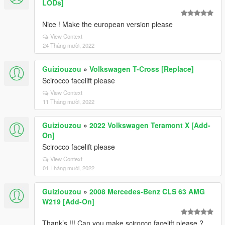
LODs]
Nice ! Make the european version please
View Context
24 Tháng mười, 2022
Guiziouzou
»
Volkswagen T-Cross [Replace]
Scirocco facelift please
View Context
11 Tháng mười, 2022
Guiziouzou
»
2022 Volkswagen Teramont X [Add-
On]
Scirocco facelift please
View Context
01 Tháng mười, 2022
Guiziouzou
»
2008 Mercedes-Benz CLS 63 AMG
W219 [Add-On]
Thank’s !!! Can you make scirocco facelift please ?