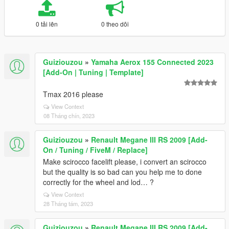
0 tải lên
0 theo dõi
Guiziouzou
»
Yamaha Aerox 155 Connected 2023
[Add-On | Tuning | Template]
Tmax 2016 please
View Context
08 Tháng chín, 2023
Guiziouzou
»
Renault Megane III RS 2009 [Add-
On / Tuning / FiveM / Replace]
Make scirocco facelift please, i convert an scirocco
but the quality is so bad can you help me to done
correctly for the wheel and lod… ?
View Context
28 Tháng tám, 2023
Guiziouzou
»
Renault Megane III RS 2009 [Add-