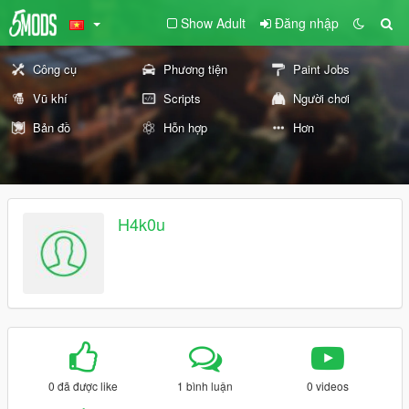
Show Adult
Đăng nhập
Công cụ
Phương tiện
Paint Jobs
Vũ khí
Scripts
Người chơi
Bản đồ
Hỗn hợp
Hơn
H4k0u
0 đã được like
1 bình luận
0 videos