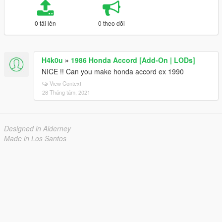
0 tải lên
0 theo dõi
H4k0u
»
1986 Honda Accord [Add-On | LODs]
NICE !! Can you make honda accord ex 1990
View Context
28 Tháng tám, 2021
Designed in Alderney
Made in Los Santos