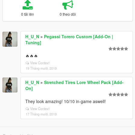
0 tải lên
0 theo dõi
H_U_N
»
Pegassi Torero Custom [Add-On |
Tuning]
🔥🔥🔥
View Context
19 Tháng mười, 2019
H_U_N
»
Stretched Tires Lore Wheel Pack [Add-
On]
They look amazing! 10/10 in-game aswell!
View Context
17 Tháng mười, 2019