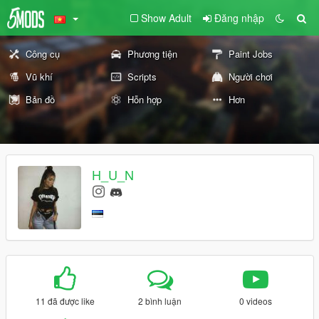
Show Adult
Đăng nhập
Công cụ
Phương tiện
Paint Jobs
Vũ khí
Scripts
Người chơi
Bản đồ
Hỗn hợp
Hơn
H_U_N
11 đã được like
2 bình luận
0 videos