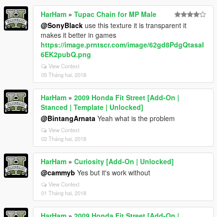
HarHam
»
Tupac Chain for MP Male
@SonyBlack
use this texture it is transparent it
makes it better in games
https://image.prntscr.com/image/62gd8PdgQtasaI
6EK2pubQ.png
View Context
05 Tháng hai, 2018
HarHam
»
2009 Honda Fit Street [Add-On |
Stanced | Template | Unlocked]
@BintangArnata
Yeah what is the problem
View Context
02 Tháng hai, 2018
HarHam
»
Curiosity [Add-On | Unlocked]
@cammyb
Yes but it's work without
View Context
01 Tháng hai, 2018
HarHam
»
2009 Honda Fit Street [Add-On |