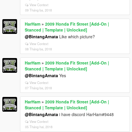
View Context
09 Tháng ba, 2018
HarHam
»
2009 Honda Fit Street [Add-On |
Stanced | Template | Unlocked]
@BintangArnata
Like which picture?
View Context
08 Tháng ba, 2018
HarHam
»
2009 Honda Fit Street [Add-On |
Stanced | Template | Unlocked]
@BintangArnata
Yes
View Context
07 Tháng ba, 2018
HarHam
»
2009 Honda Fit Street [Add-On |
Stanced | Template | Unlocked]
@BintangArnata
i have discord HarHam#9448
View Context
05 Tháng hai, 2018