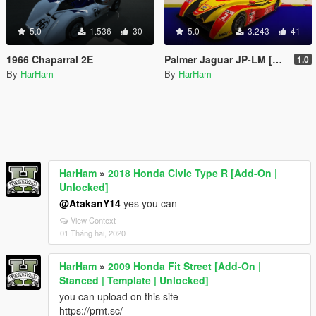
5.0
1.536
30
5.0
3.243
41
1966 Chaparral 2E
Palmer Jaguar JP-LM [Add-On / OIV | Unlocked]
1.0
By
HarHam
By
HarHam
HarHam
»
2018 Honda Civic Type R [Add-On |
Unlocked]
@AtakanY14
yes you can
View Context
01 Tháng hai, 2020
HarHam
»
2009 Honda Fit Street [Add-On |
Stanced | Template | Unlocked]
you can upload on this site
https://prnt.sc/