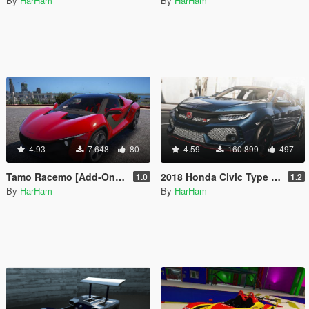
By
HarHam
By
HarHam
4.93
7.648
80
4.59
160.899
497
Tamo Racemo [Add-On / OIV | RHD | Unlocked]
2018 Honda Civic Type R [Add-On | Unlocked]
1.0
1.2
By
HarHam
By
HarHam