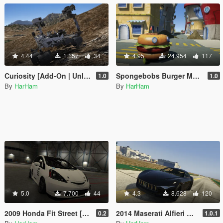
4.44
1.157
34
4.95
24.954
117
Curiosity [Add-On | Unlocked]
Spongebobs Burger Mobile [Add-On | Unlocked]
1.0
1.0
By
HarHam
By
HarHam
5.0
7.700
44
4.3
8.628
120
2009 Honda Fit Street [Add-On | Stanced | Template | Unlocked]
2014 Maserati Alfieri Concept Car [Add-On | Unlocked]
0.2
1.0.1