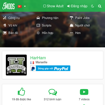
Show Adult
Đăng nhập
Công cụ
Phương tiện
Paint Jobs
Vũ khí
Scripts
Người chơi
Bản đồ
Hỗn hợp
Hơn
HarHam
Marseille
Đóng góp với
19 đã được like
312 bình luận
7 videos