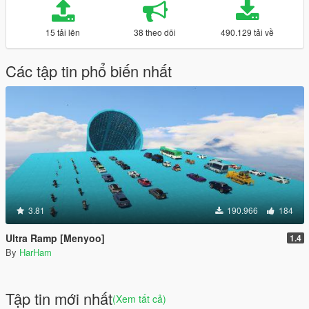
15 tải lên
38 theo dõi
490.129 tải về
Các tập tin phổ biến nhất
3.81
190.966
184
Ultra Ramp [Menyoo]
1.4
By
HarHam
Tập tin mới nhất
(Xem tất cả)