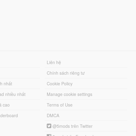
Liên hệ
Chính sách riêng tư
ch nhất
Cookie Policy
ad nhiều nhất
Manage cookie settings
á cao
Terms of Use
derboard
DMCA
@5mods trên Twitter