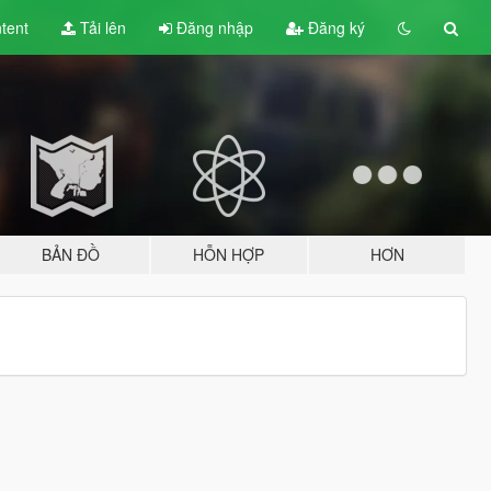
tent
Tải lên
Đăng nhập
Đăng ký
BẢN ĐỒ
HỖN HỢP
HƠN