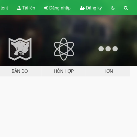
tent
Tải lên
Đăng nhập
Đăng ký
BẢN ĐỒ
HỖN HỢP
HƠN