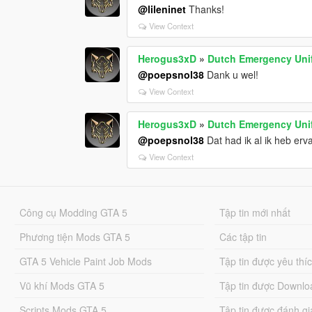
@lileninet
Thanks!
View Context
Herogus3xD
»
Dutch Emergency Uni
@poepsnol38
Dank u wel!
View Context
Herogus3xD
»
Dutch Emergency Uni
@poepsnol38
Dat had ik al ik heb erv
View Context
Công cụ Modding GTA 5
Tập tin mới nhất
Phương tiện Mods GTA 5
Các tập tin
GTA 5 Vehicle Paint Job Mods
Tập tin được yêu thí
Vũ khí Mods GTA 5
Tập tin được Downlo
Scripts Mods GTA 5
Tập tin được đánh gi