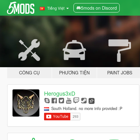
5mods on Discord
Tiếng Việt
CÔNG CỤ
PHƯƠNG TIỆN
PAINT JOBS
Herogus3xD
South Holland. no more info provided :P