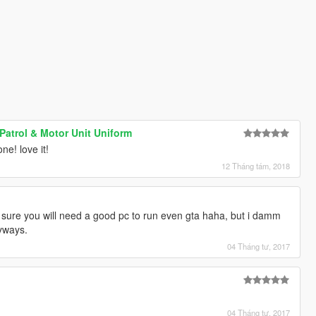
 Patrol & Motor Unit Uniform
ne! love it!
12 Tháng tám, 2018
y sure you will need a good pc to run even gta haha, but i damm
yways.
04 Tháng tư, 2017
04 Tháng tư, 2017