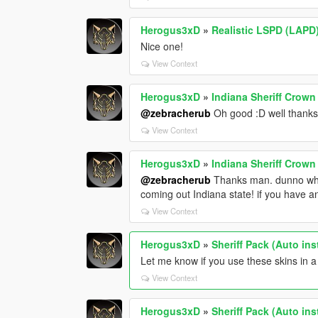
Herogus3xD
»
Realistic LSPD (LAPD
Nice one!
View Context
Herogus3xD
»
Indiana Sheriff Crown 
@zebracherub
Oh good :D well thanks 
View Context
Herogus3xD
»
Indiana Sheriff Crown 
@zebracherub
Thanks man. dunno what 
coming out Indiana state! if you have 
View Context
Herogus3xD
»
Sheriff Pack (Auto inst
Let me know if you use these skins in a 
View Context
Herogus3xD
»
Sheriff Pack (Auto inst