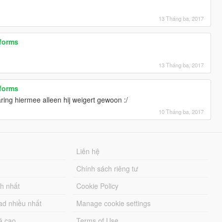
13 Tháng ba, 2017
forms
13 Tháng ba, 2017
forms
aring hiermee alleen hij weigert gewoon :/
10 Tháng ba, 2017
Liên hệ
Chính sách riêng tư
ch nhất
Cookie Policy
ad nhiều nhất
Manage cookie settings
á cao
Terms of Use