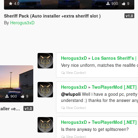
4.0
900
9
Sheriff Pack (Auto installer +extra sheriff slot )
v1.0
By
Herogus3xD
Herogus3xD
»
Los Santos Sheriff's |
Very nice uniform, matches the reallife o
View Context
Herogus3xD
»
TwoPlayerMod [.NET]
@wlupoli
Well i have a good pc, prett
900
9
understand :) thanks for the answer an
View Context
heriff slot )
v1.0
Herogus3xD
»
TwoPlayerMod [.NET]
Is there anyway to get splitscreen?
View Context