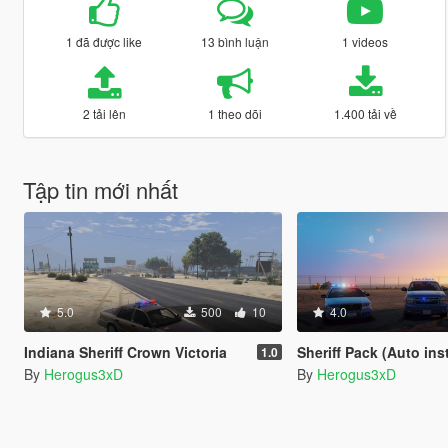
1 đã được like
13 bình luận
1 videos
2 tải lên
1 theo dõi
1.400 tải về
Tập tin mới nhất
5.0
500
10
4.0
Indiana Sheriff Crown Victoria
Sheriff Pack (Auto installer +extra s
1.0
By
Herogus3xD
By
Herogus3xD