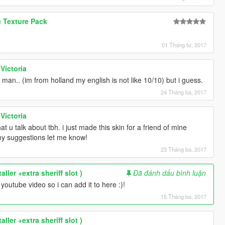
) Texture Pack
01 Tháng tư, 2017
Victoria
man.. (im from holland my english is not like 10/10) but i guess.
24 Tháng ba, 2017
Victoria
u talk about tbh. i just made this skin for a friend of mine
any suggestions let me know!
23 Tháng ba, 2017
aller +extra sheriff slot )
Đã đánh dấu bình luận
youtube video so i can add it to here :)!
15 Tháng ba, 2017
aller +extra sheriff slot )