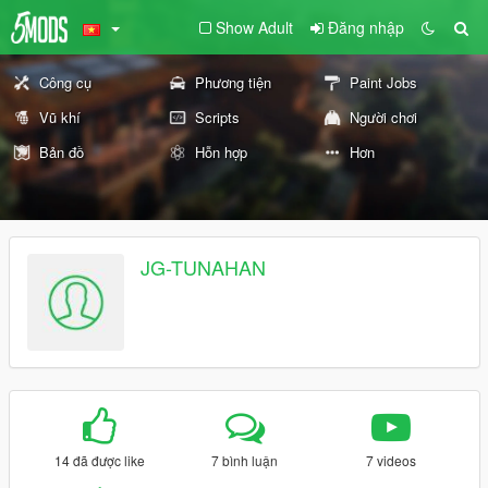
Show Adult
Đăng nhập
Công cụ
Phương tiện
Paint Jobs
Vũ khí
Scripts
Người chơi
Bản đồ
Hỗn hợp
Hơn
JG-TUNAHAN
14 đã được like
7 bình luận
7 videos