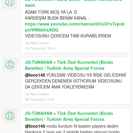
more
ADAM TÜRK MÜŞ YA LA :D
KARDEŞİM BUDA BENİM KANAL :
https://www.youtube.com/channel/UCoD7vTvpc8
pztWSI6bhsXQQ
VİDEOSUNU ÇEKİCEM TABİ KURABİLİRSEM
View Context
15 Tháng chín, 2016
JG-TUNAHAN
»
Türk Özel Kuvvetleri (Bordo
Bereliler) / Turkish Army Special Forces
@loco145
YÜKLEME VİDEOSU VS BİŞE GELİCEKMİ
GERÇEKDEN DENEMEK İSTİYORUM VİDEOSUNU
DA ÇEKİCEM AMA YÜKLEYEMEDİM
View Context
28 Tháng tám, 2016
JG-TUNAHAN
»
Türk Özel Kuvvetleri (Bordo
Bereliler) / Turkish Army Special Forces
@loco145
modu kurdum f4 bastım players dedim
blackops 2 tane var 2 sinede bastım olmuyo bordo