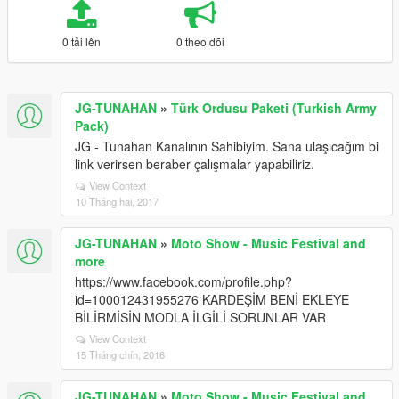
0 tải lên
0 theo dõi
JG-TUNAHAN
»
Türk Ordusu Paketi (Turkish Army
Pack)
JG - Tunahan Kanalının Sahibiyim. Sana ulaşıcağım bi
link verirsen beraber çalışmalar yapabiliriz.
View Context
10 Tháng hai, 2017
JG-TUNAHAN
»
Moto Show - Music Festival and
more
https://www.facebook.com/profile.php?
id=100012431955276 KARDEŞİM BENİ EKLEYE
BİLİRMİSİN MODLA İLGİLİ SORUNLAR VAR
View Context
15 Tháng chín, 2016
JG-TUNAHAN
»
Moto Show - Music Festival and