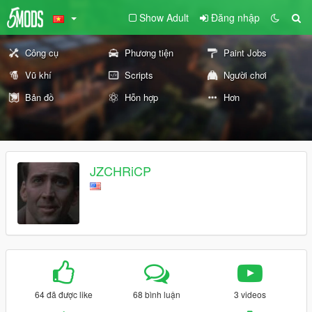
Show Adult
Đăng nhập
Công cụ
Phương tiện
Paint Jobs
Vũ khí
Scripts
Người chơi
Bản đồ
Hỗn hợp
Hơn
JZCHRiCP
64 đã được like
68 bình luận
3 videos