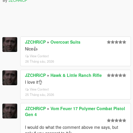
By
JZCHRiCP
JZCHRiCP
»
Overcoat Suits
Nice👍
View Context
26 Tháng sáu, 2026
JZCHRiCP
»
Hawk & Little Ranch Rifle
I love it👌
View Context
25 Tháng sáu, 2026
JZCHRiCP
»
Vom Feuer 17 Polymer Combat Pistol
Gen 4
I would do what the comment above me says, but