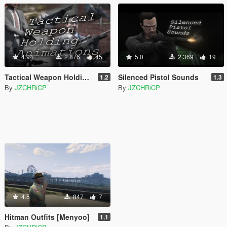
4.94
2.876
45
5.0
2.369
19
Tactical Weapon Holding Animations
Silenced Pistol Sounds
1.2
1.3
By
JZCHRiCP
By
JZCHRiCP
4.5
847
7
Hitman Outfits [Menyoo]
1.1