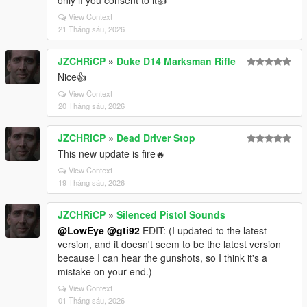
only if you consent to it👍
View Context
21 Tháng sáu, 2026
JZCHRiCP
»
Duke D14 Marksman Rifle
Nice👍
View Context
20 Tháng sáu, 2026
JZCHRiCP
»
Dead Driver Stop
This new update is fire🔥
View Context
19 Tháng sáu, 2026
JZCHRiCP
»
Silenced Pistol Sounds
@LowEye
@gti92
EDIT: (I updated to the latest
version, and it doesn't seem to be the latest version
because I can hear the gunshots, so I think it's a
mistake on your end.)
View Context
01 Tháng sáu, 2026