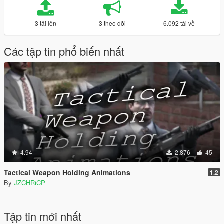
3 tải lên
3 theo dõi
6.092 tải về
Các tập tin phổ biến nhất
4.94
2.876
45
Tactical Weapon Holding Animations
1.2
By
JZCHRiCP
Tập tin mới nhất