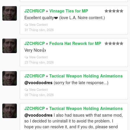
JZCHRiCP
»
Vintage Ties for MP
Excellent quality❤️ (love L.A. Noire content.)
View Context
31 Tháng năm, 2026
JZCHRiCP
»
Fedora Hat Rework for MP
Very Nice👍
View Context
23 Tháng năm, 2026
JZCHRiCP
»
Tactical Weapon Holding Animations
@voodoodres
(sorry for the late response...)
View Context
09 Tháng năm, 2026
JZCHRiCP
»
Tactical Weapon Holding Animations
@voodoodres
I also had issues with that same mod,
so I decided to uninstall it to avoid the problem. I
hope you can resolve it, and if you do, please send