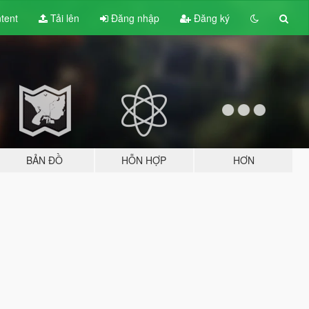
tent
Tải lên
Đăng nhập
Đăng ký
BẢN ĐỒ
HỖN HỢP
HƠN