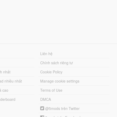
Liên hệ
Chính sách riêng tư
ch nhất
Cookie Policy
ad nhiều nhất
Manage cookie settings
á cao
Terms of Use
derboard
DMCA
@5mods trên Twitter