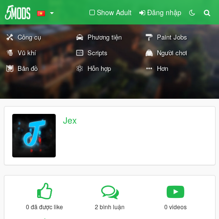
Show Adult
Đăng nhập
Công cụ
Phương tiện
Paint Jobs
Vũ khí
Scripts
Người chơi
Bản đồ
Hỗn hợp
Hơn
Jex
0 đã được like
2 bình luận
0 videos