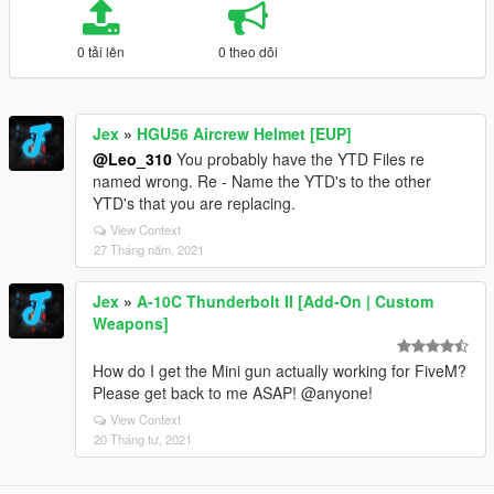
0 tải lên
0 theo dõi
Jex
»
HGU56 Aircrew Helmet [EUP]
@Leo_310
You probably have the YTD Files re
named wrong. Re - Name the YTD's to the other
YTD's that you are replacing.
View Context
27 Tháng năm, 2021
Jex
»
A-10C Thunderbolt II [Add-On | Custom
Weapons]
How do I get the Mini gun actually working for FiveM?
Please get back to me ASAP! @anyone!
View Context
20 Tháng tư, 2021