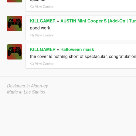
View Context
KILLGAMER
»
AUSTIN Mini Cooper S [Add-On | Tuni
good work
View Context
KILLGAMER
»
Halloween mask
the cover is nothing short of spectacular, congratulation
View Context
Designed in Alderney
Made in Los Santos