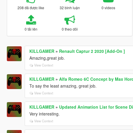
208 đã được like
32 bình luận
0 videos
0 tải lên
0 theo dõi
KILLGAMER
»
Renault Captur 2 2020 [Add-On ]
Amazing,great job.
View Context
KILLGAMER
»
Alfa Romeo 6C Concept by Max Hordi
To say the least amazing, great job.
View Context
KILLGAMER
»
Updated Animation List for Scene Di
Very interesting.
View Context