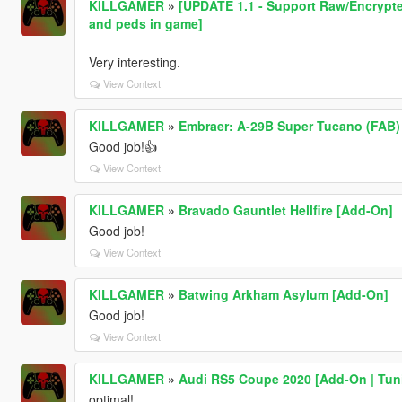
KILLGAMER
»
[UPDATE 1.1 - Support Raw/Encrypt
and peds in game]
Very interesting.
View Context
KILLGAMER
»
Embraer: A-29B Super Tucano (FAB)
Good job!👍
View Context
KILLGAMER
»
Bravado Gauntlet Hellfire [Add-On]
Good job!
View Context
KILLGAMER
»
Batwing Arkham Asylum [Add-On]
Good job!
View Context
KILLGAMER
»
Audi RS5 Coupe 2020 [Add-On | Tuni
optimal!