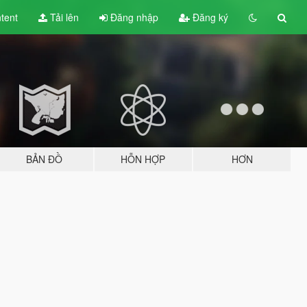
tent
Tải lên
Đăng nhập
Đăng ký
BẢN ĐỒ
HỖN HỢP
HƠN