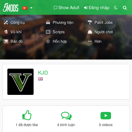
Show Adult
Đăng nhập
Công cụ
Phương tiện
Paint Jobs
Vũ khí
Scripts
Người chơi
Bản đồ
Hỗn hợp
Hơn
KJD
1 đã được like
4 bình luận
0 videos