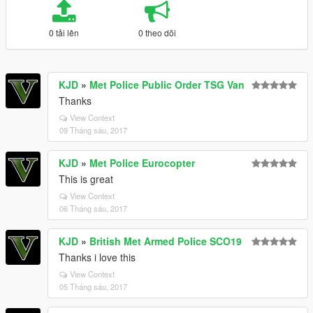
0 tải lên
0 theo dõi
KJD
»
Met Police Public Order TSG Van
Thanks
View Context
09 Tháng sáu, 2017
KJD
»
Met Police Eurocopter
This is great
View Context
06 Tháng sáu, 2017
KJD
»
British Met Armed Police SCO19
Thanks i love this
View Context
05 Tháng sáu, 2017