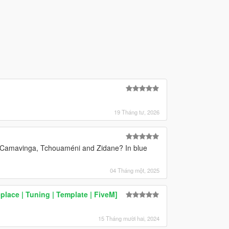
19 Tháng tư, 2026
f Camavinga, Tchouaméni and Zidane? In blue
04 Tháng một, 2025
ace | Tuning | Template | FiveM]
15 Tháng mười hai, 2024