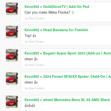
Kevo992
»
GoldGloveTV | Add-On Ped
Can you make Waka Flocka? :)
View Context
Kevo992
»
Head Bandana for Franklin
Top! 👍
View Context
Kevo992
»
Bugatti Super Sport 2023 [Add-on I Auto
clean 👍
View Context
Kevo992
»
2024 Ferrari SF90XX Spider【Add-On | 
clean 👍
View Context
Kevo992
»
wheel Mercedes-Benz SL 65 AMG Black S
👍👍👍