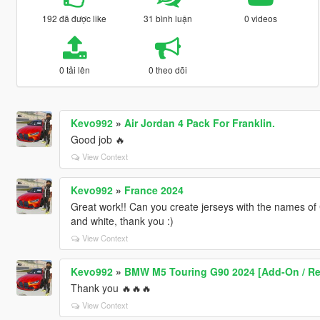
192 đã được like
31 bình luận
0 videos
0 tải lên
0 theo dõi
Kevo992
»
Air Jordan 4 Pack For Franklin.
Good job 🔥
View Context
Kevo992
»
France 2024
Great work!! Can you create jerseys with the names o
and white, thank you :)
View Context
Kevo992
»
BMW M5 Touring G90 2024 [Add-On / Repl
Thank you 🔥🔥🔥
View Context