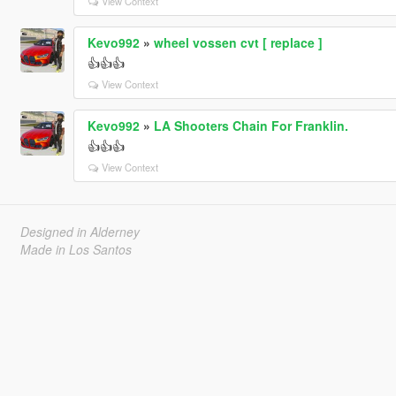
View Context
Kevo992
»
wheel vossen cvt [ replace ]
👍👍👍
View Context
Kevo992
»
LA Shooters Chain For Franklin.
👍👍👍
View Context
Designed in Alderney
Made in Los Santos