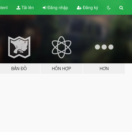
tent
Tải lên
Đăng nhập
Đăng ký
BẢN ĐỒ
HỖN HỢP
HƠN