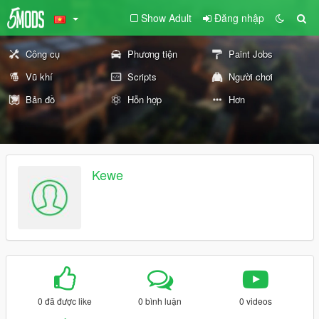
Show Adult
Đăng nhập
Công cụ
Phương tiện
Paint Jobs
Vũ khí
Scripts
Người chơi
Bản đồ
Hỗn hợp
Hơn
Kewe
0 đã được like
0 bình luận
0 videos