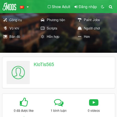
Show Adult
Đăng nhập
Công cụ
Phương tiện
Paint Jobs
Vũ khí
Scripts
Người chơi
Bản đồ
Hỗn hợp
Hơn
KloTis565
0 đã được like
1 bình luận
0 videos