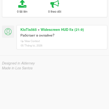
0 tải lên
0 theo dõi
KloTis565
»
Widescreen HUD fix (21:9)
Работает в онлайне?
View Context
05 Tháng tư, 2026
Designed in Alderney
Made in Los Santos