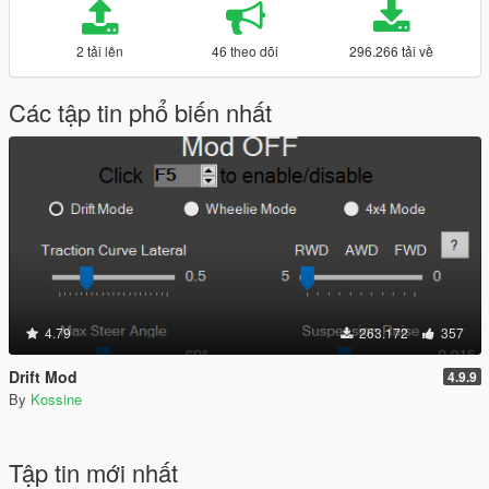
2 tải lên
46 theo dõi
296.266 tải về
Các tập tin phổ biến nhất
4.79
263.172
357
Drift Mod
4.9.9
By
Kossine
Tập tin mới nhất