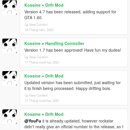
Kossine
»
Drift Mod
Version 4.7 has been released, adding support for
GTA 1.60.
View Context
19 Tháng năm, 2022
Kossine
»
Handling Controller
Version 1.7 has been approved! Have fun my dudes!
View Context
17 Tháng mười hai, 2021
Kossine
»
Drift Mod
Updated version has been submitted, just waiting for
it to finish being processed. Happy drifting bois.
View Context
17 Tháng mười hai, 2021
Kossine
»
Drift Mod
@YouFu
it is already updated, however rockstar
didn't really give an official number to the release, so I