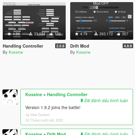
4.88
33.094
106
4.79
263.172
357
Handling Controller
Drift Mod
2.0.8
4.9.9
By
Kossine
By
Kossine
Kossine
»
Handling Controller
Đã đánh dấu bình luận
Version 1.9.2 joins the battle!
View Context
02 Tháng mười một, 2022
Kossine
»
Drift Mod
Đã đánh dấu bình luận