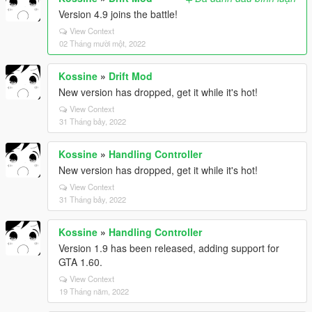
Version 4.9 joins the battle!
View Context
02 Tháng mười một, 2022
Kossine
»
Drift Mod
New version has dropped, get it while it's hot!
View Context
31 Tháng bảy, 2022
Kossine
»
Handling Controller
New version has dropped, get it while it's hot!
View Context
31 Tháng bảy, 2022
Kossine
»
Handling Controller
Version 1.9 has been released, adding support for
GTA 1.60.
View Context
19 Tháng năm, 2022