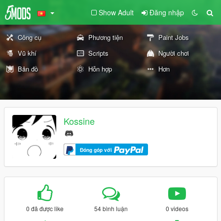
Show Adult
Đăng nhập
Công cụ
Phương tiện
Paint Jobs
Vũ khí
Scripts
Người chơi
Bản đồ
Hỗn hợp
Hơn
Kossine
Đóng góp với
0 đã được like
54 bình luận
0 videos