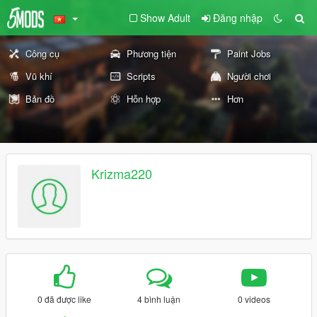
Show Adult
Đăng nhập
Công cụ
Phương tiện
Paint Jobs
Vũ khí
Scripts
Người chơi
Bản đồ
Hỗn hợp
Hơn
Krizma220
0 đã được like
4 bình luận
0 videos