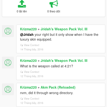
0 tải lên
0 theo dõi
Krizma220
»
Jridah's Weapon Pack Vol. III
@Jridah
your right but it only show when I have the
luxury skin equipped.
View Context
14 Tháng bảy, 2016
Krizma220
»
Jridah's Weapon Pack Vol. III
What is the weapon called at 4:21?
View Context
12 Tháng bảy, 2016
Krizma220
»
Akm Pack (Reloaded)
nvm, did it through wrong directory.
View Context
12 Tháng bảy, 2016