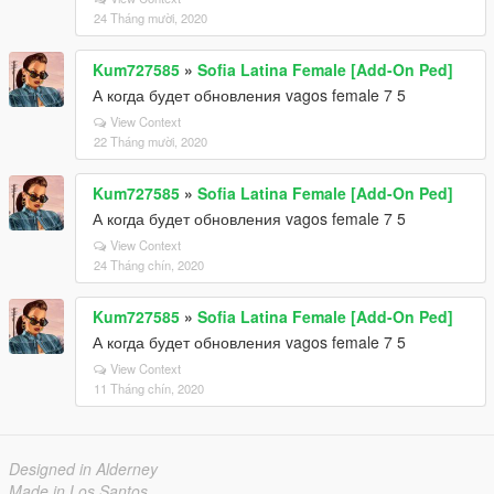
24 Tháng mười, 2020
Kum727585
»
Sofia Latina Female [Add-On Ped]
А когда будет обновления vagos female 7 5
View Context
22 Tháng mười, 2020
Kum727585
»
Sofia Latina Female [Add-On Ped]
А когда будет обновления vagos female 7 5
View Context
24 Tháng chín, 2020
Kum727585
»
Sofia Latina Female [Add-On Ped]
А когда будет обновления vagos female 7 5
View Context
11 Tháng chín, 2020
Designed in Alderney
Made in Los Santos