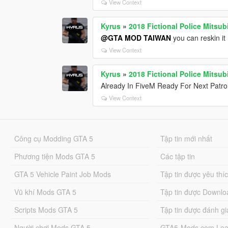
View Context
Kyrus
»
2018 Fictional Police Mitsub
@GTA MOD TAIWAN
you can reskin it
View Context
Kyrus
»
2018 Fictional Police Mitsub
Already In FiveM Ready For Next Patro
View Context
Công cụ Modding GTA 5
Tập tin mới nhất
Phương tiện Mods GTA 5
Các tập tin
GTA 5 Vehicle Paint Job Mods
Tập tin được yêu thí
Vũ khí Mods GTA 5
Tập tin được Downlo
Scripts Mods GTA 5
Tập tin được đánh gi
Người chơi Mods GTA 5
GTA5-Mods.com Lea