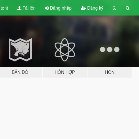
tent
Tải lên
Đăng nhập
Đăng ký
BẢN ĐỒ
HỖN HỢP
HƠN