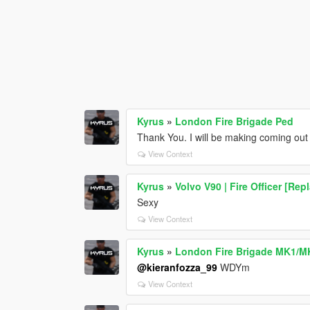
Kyrus
»
London Fire Brigade Ped
Thank You. I will be making coming out
View Context
Kyrus
»
Volvo V90 | Fire Officer [Rep
Sexy
View Context
Kyrus
»
London Fire Brigade MK1/M
@kieranfozza_99
WDYm
View Context