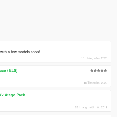
 with a few models soon!
15 Tháng năm, 2020
lace / ELS]
18 Tháng ba, 2020
K2 Atego Pack
28 Tháng mười một, 2019