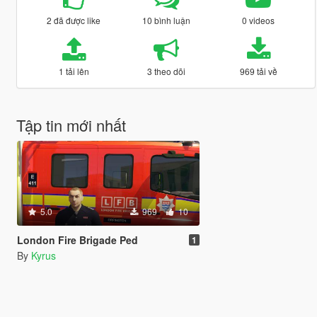
2 đã được like
10 bình luận
0 videos
1 tải lên
3 theo dõi
969 tải về
Tập tin mới nhất
5.0
969
10
London Fire Brigade Ped
1
By
Kyrus