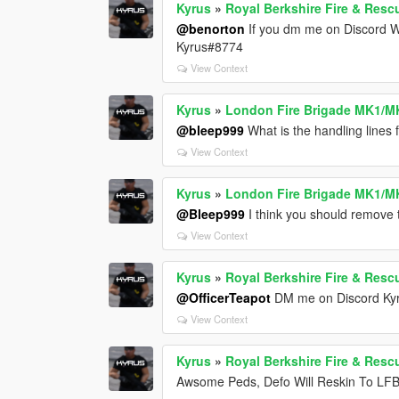
Kyrus
»
Royal Berkshire Fire & Rescu
@benorton
If you dm me on Discord 
Kyrus#8774
View Context
Kyrus
»
London Fire Brigade MK1/M
@bleep999
What is the handling lines 
View Context
Kyrus
»
London Fire Brigade MK1/M
@Bleep999
I think you should remove t
View Context
Kyrus
»
Royal Berkshire Fire & Rescu
@OfficerTeapot
DM me on Discord Ky
View Context
Kyrus
»
Royal Berkshire Fire & Rescu
Awsome Peds, Defo Will Reskin To LF