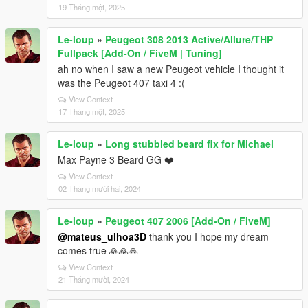
19 Tháng một, 2025
Le-loup
»
Peugeot 308 2013 Active/Allure/THP
Fullpack [Add-On / FiveM | Tuning]
ah no when I saw a new Peugeot vehicle I thought it
was the Peugeot 407 taxi 4 :(
View Context
17 Tháng một, 2025
Le-loup
»
Long stubbled beard fix for Michael
Max Payne 3 Beard GG ❤️
View Context
02 Tháng mười hai, 2024
Le-loup
»
Peugeot 407 2006 [Add-On / FiveM]
@mateus_ulhoa3D
thank you I hope my dream
comes true 🙏🙏🙏
View Context
21 Tháng mười, 2024