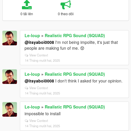
0 tải lên
0 theo dõi
Le-loup
»
Realistic RPG Sound (SQUAD)
@itsyaboi0008
I'm not being impolite, it's just that
people are making fun of me. 😟
View Context
14 Tháng mười hai, 2025
Le-loup
»
Realistic RPG Sound (SQUAD)
@itsyaboi0008
I don't think I asked for your opinion.
View Context
14 Tháng mười hai, 2025
Le-loup
»
Realistic RPG Sound (SQUAD)
impossible to install
View Context
14 Tháng mười hai, 2025