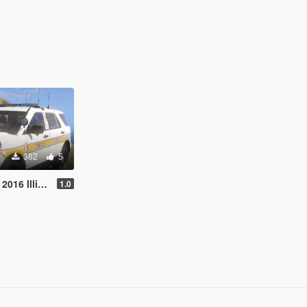
362
5
linois State
1.0