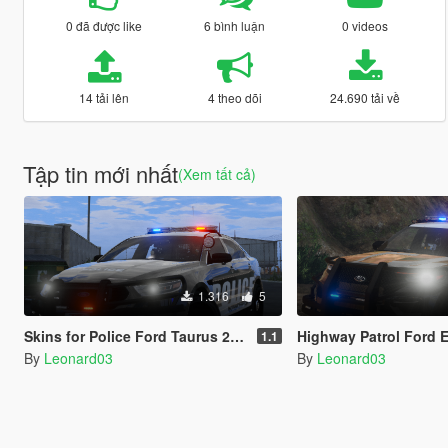
0 đã được like
6 bình luận
0 videos
14 tải lên
4 theo dõi
24.690 tải về
Tập tin mới nhất
(Xem tất cả)
1.316
5
Skins for Police Ford Taurus 2016 Interceptor
Highway Patrol Ford Explorer 
1.1
By
Leonard03
By
Leonard03