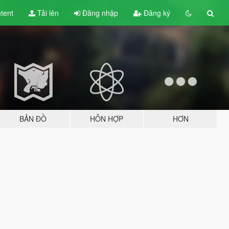
tent
Tải lên
Đăng nhập
Đăng ký
BẢN ĐỒ
HỖN HỢP
HƠN