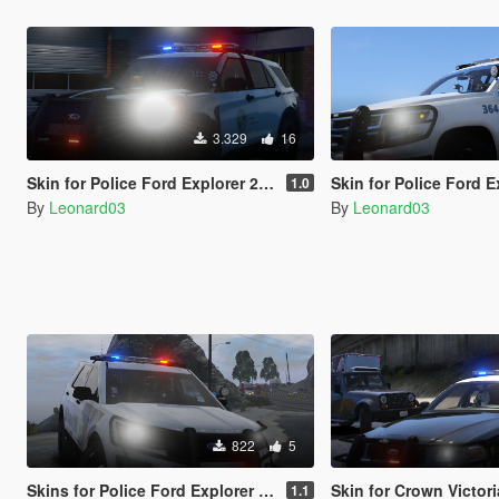
3.329
16
Skin for Police Ford Explorer 2020
Skin for Police Ford Explorer 2016 Shriff
1.0
By
Leonard03
By
Leonard03
822
5
Skins for Police Ford Explorer 2016 Sheriff
Skin for Crown Victori
1.1