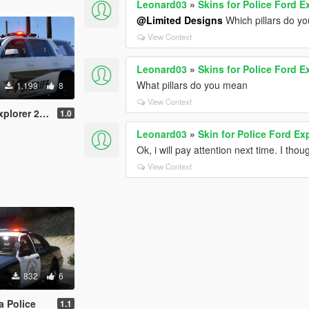
Leonard03
»
Skins for Police Ford E
@Limited Designs
Which pillars do y
View Context
Leonard03
»
Skins for Police Ford E
What pillars do you mean
1.199
8
View Context
 and Chevy Tahoe
1.0
Leonard03
»
Skin for Police Ford Ex
Ok, i will pay attention next time. I thou
View Context
832
6
a Police
1.1