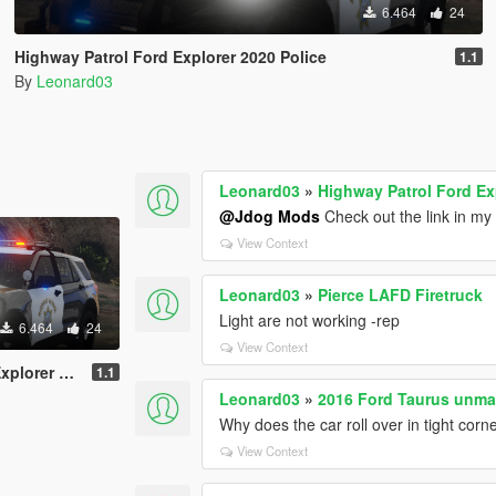
6.464
24
Highway Patrol Ford Explorer 2020 Police
1.1
By
Leonard03
Leonard03
»
Highway Patrol Ford Ex
@Jdog Mods
Check out the link in my 
View Context
Leonard03
»
Pierce LAFD Firetruck
Light are not working -rep
6.464
24
View Context
2020 Police
1.1
Leonard03
»
2016 Ford Taurus unma
Why does the car roll over in tight corne
View Context