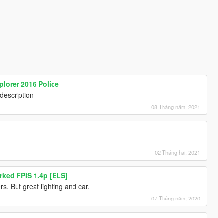
plorer 2016 Police
description
08 Tháng năm, 2021
02 Tháng hai, 2021
rked FPIS 1.4p [ELS]
rs. But great lighting and car.
07 Tháng năm, 2020