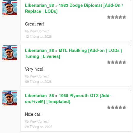
Libertarian_88
»
1983 Dodge Diplomat [Add-On /
Replace | LODs]
Great car!
View Context
12 Tháng tư, 2026
Libertarian_88
»
MTL Haulking [Add-on | LODs |
Tuning | Liveries]
Very nice!
View Context
09 Tháng tư, 2026
Libertarian_88
»
1968 Plymouth GTX [Add-
on/FiveM] [Templated]
Nice car!
View Context
20 Tháng ba, 2026