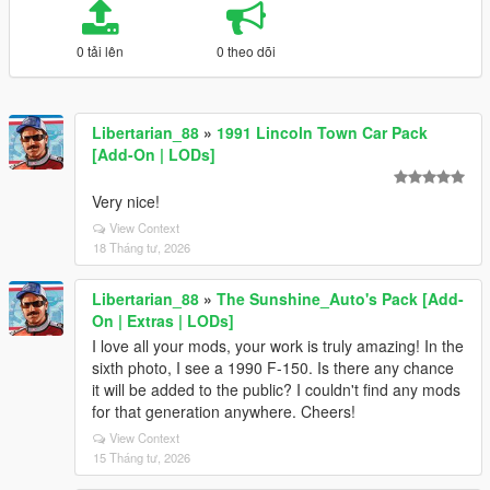
0 tải lên
0 theo dõi
Libertarian_88
»
1991 Lincoln Town Car Pack
[Add-On | LODs]
Very nice!
View Context
18 Tháng tư, 2026
Libertarian_88
»
The Sunshine_Auto's Pack [Add-
On | Extras | LODs]
I love all your mods, your work is truly amazing! In the
sixth photo, I see a 1990 F-150. Is there any chance
it will be added to the public? I couldn't find any mods
for that generation anywhere. Cheers!
View Context
15 Tháng tư, 2026