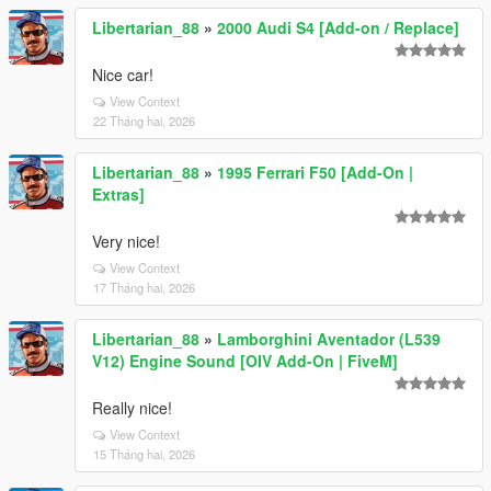
Libertarian_88
»
2000 Audi S4 [Add-on / Replace]
Nice car!
View Context
22 Tháng hai, 2026
Libertarian_88
»
1995 Ferrari F50 [Add-On |
Extras]
Very nice!
View Context
17 Tháng hai, 2026
Libertarian_88
»
Lamborghini Aventador (L539
V12) Engine Sound [OIV Add-On | FiveM]
Really nice!
View Context
15 Tháng hai, 2026