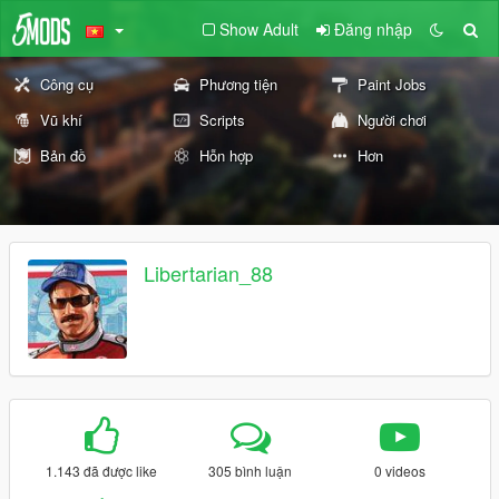
Show Adult
Đăng nhập
Công cụ
Phương tiện
Paint Jobs
Vũ khí
Scripts
Người chơi
Bản đồ
Hỗn hợp
Hơn
Libertarian_88
1.143 đã được like
305 bình luận
0 videos