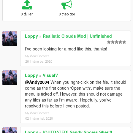
0 tải lên
0 theo dõi
Loppy
»
Realistic Clouds Mod | Unfinished
I've been looking for a mod like this, thanks!
View Context
26 Tháng ba, 2020
Loppy
»
VisualV
@Andy2004
When you right-click on the file, it should
come as the first option 'Open with', make sure the
menu is ticked off. However, this should not damage
any files as far as I'm aware. Hopefully, you've
resolved this before I even posted.
View Context
02 Tháng hai, 2020
Loppy
»
[OUTDATED] Sandy Shores Sheriff