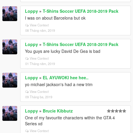
Loppy
»
T-Shirts Soccer UEFA 2018-2019 Pack
I was on about Barcelona but ok
View Context
08 Tháng năm, 2019
Loppy
»
T-Shirts Soccer UEFA 2018-2019 Pack
You guys are lucky David De Gea is bad
View Context
01 Tháng năm, 2019
Loppy
»
EL AYUWOKI hee hee..
yo michael jackson's had a new trim
View Context
09 Tháng ba, 2019
Loppy
»
Brucie Kibbutz
One of my favourite characters within the GTA 4
Series xd
View Context