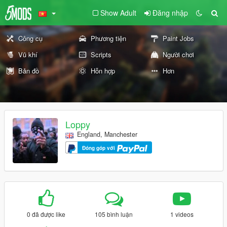
Show Adult
Đăng nhập
Công cụ
Phương tiện
Paint Jobs
Vũ khí
Scripts
Người chơi
Bản đồ
Hỗn hợp
Hơn
Loppy
England, Manchester
Đóng góp với
0 đã được like
105 bình luận
1 videos