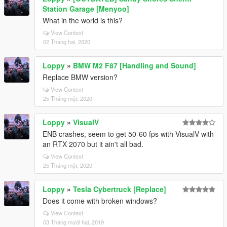
Station Garage [Menyoo]
What in the world is this?
View Context
02 Tháng hai, 2020
Loppy
»
BMW M2 F87 [Handling and Sound]
Replace BMW version?
View Context
25 Tháng một, 2020
Loppy
»
VisualV
ENB crashes, seem to get 50-60 fps with VisualV with
an RTX 2070 but it ain't all bad.
View Context
25 Tháng một, 2020
Loppy
»
Tesla Cybertruck [Replace]
Does it come with broken windows?
View Context
03 Tháng mười hai, 2019