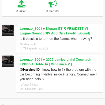
0 tải lên
0 theo dõi
Lorenzo_3001
»
Nissan GT-R VR38DETT V6
Engine Sound [OIV Add On / FiveM | Sound]
Is it possible to turn on the flames when revving?
View Context
01 Tháng mười hai, 2022
Lorenzo_3001
»
2022 Lamborghini Countach
LPI800-4 [Add-On | VehFuncs V ]
@HarvinoiiD
I know how to fix the problem with the
car becoming invisible inside interiors. Connect me if
you need help :)
View Context
30 Tháng chín, 2022