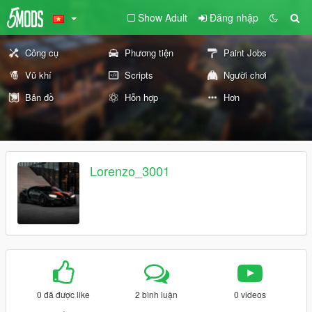
Show Adult
Đăng nhập
Công cụ
Phương tiện
Paint Jobs
Vũ khí
Scripts
Người chơi
Bản đồ
Hỗn hợp
Hơn
Lorenzo_3001
0 đã được like
2 bình luận
0 videos