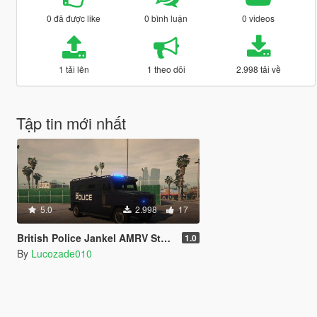
0 đã được like
0 bình luận
0 videos
1 tải lên
1 theo dõi
2.998 tải về
Tập tin mới nhất
5.0
2.998
17
British Police Jankel AMRV Style Riot Van "UK SWAT"
1.0
By
Lucozade010