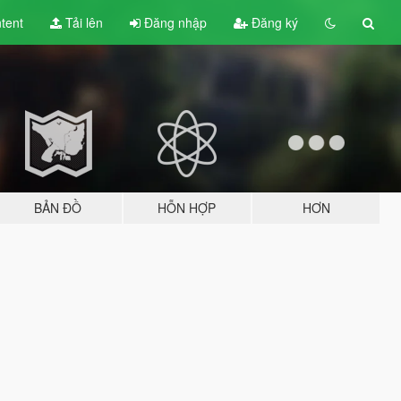
tent
Tải lên
Đăng nhập
Đăng ký
BẢN ĐỒ
HỖN HỢP
HƠN