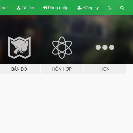
tent
Tải lên
Đăng nhập
Đăng ký
BẢN ĐỒ
HỖN HỢP
HƠN