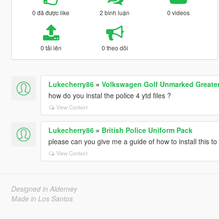
0 đã được like
2 bình luận
0 videos
0 tải lên
0 theo dõi
Lukecherry86
»
Volkswagen Golf Unmarked Greater 
how do you instal the police 4 ytd files ?
View Context
Lukecherry86
»
British Police Uniform Pack
please can you give me a guide of how to install this to p
View Context
Designed in Alderney
Made in Los Santos