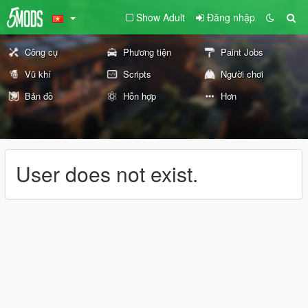
Show Adult
Đăng nhập
Công cụ
Phương tiện
Paint Jobs
Vũ khí
Scripts
Người chơi
Bản đồ
Hỗn hợp
Hơn
User does not exist.