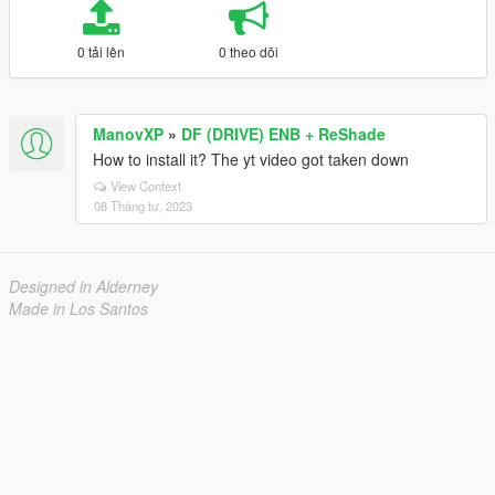
0 tải lên
0 theo dõi
ManovXP
»
DF (DRIVE) ENB + ReShade
How to install it? The yt video got taken down
View Context
08 Tháng tư, 2023
Designed in Alderney
Made in Los Santos