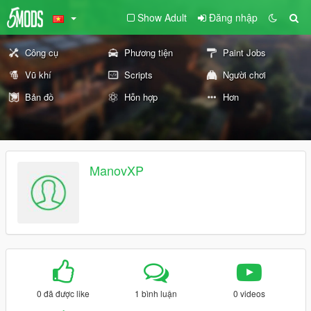
Show Adult
Đăng nhập
Công cụ
Phương tiện
Paint Jobs
Vũ khí
Scripts
Người chơi
Bản đồ
Hỗn hợp
Hơn
ManovXP
0 đã được like
1 bình luận
0 videos