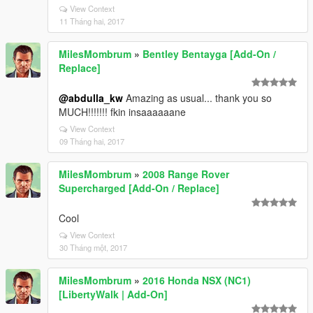
View Context
11 Tháng hai, 2017
MilesMombrum
»
Bentley Bentayga [Add-On /
Replace]
@abdulla_kw
Amazing as usual... thank you so
MUCH!!!!!!! fkin insaaaaaane
View Context
09 Tháng hai, 2017
MilesMombrum
»
2008 Range Rover
Supercharged [Add-On / Replace]
Cool
View Context
30 Tháng một, 2017
MilesMombrum
»
2016 Honda NSX (NC1)
[LibertyWalk | Add-On]