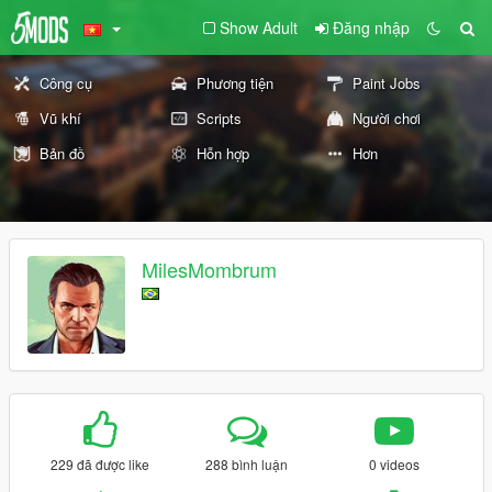
Show Adult
Đăng nhập
Công cụ
Phương tiện
Paint Jobs
Vũ khí
Scripts
Người chơi
Bản đồ
Hỗn hợp
Hơn
MilesMombrum
229 đã được like
288 bình luận
0 videos