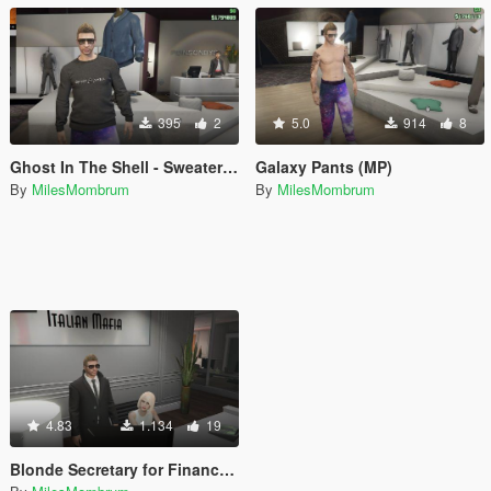
395
2
5.0
914
8
Ghost In The Shell - Sweater (MP)
Galaxy Pants (MP)
By
MilesMombrum
By
MilesMombrum
4.83
1.134
19
Blonde Secretary for Finance and Felony