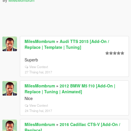
By
MilesMombrum
MilesMombrum
»
Audi TTS 2015 [Add-On /
Replace | Template | Tuning]
Superb
View Context
27 Tháng hai, 2017
MilesMombrum
»
2012 BMW M5 f10 [Add-On |
Replace | Tuning | Animated]
Nice
View Context
24 Tháng hai, 2017
MilesMombrum
»
2016 Cadillac CTS-V [Add-On /
Replace]