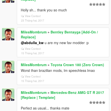
Holly sh... thank you so much
View Context
23 Tháng hai, 2017
MilesMombrum
»
Bentley Bentayga [Add-On /
Replace]
@abdulla_kw
u are my new fav modder :p
View Context
15 Tháng hai, 2017
MilesMombrum
»
Toyota Crown 180 (Zero Crown)
Worst than brazilian mods, Im speechless lmao
View Context
15 Tháng hai, 2017
MilesMombrum
»
Mercedes-Benz AMG GT R 2017
[Replace | Template]
Perfect as usual... thanks mate