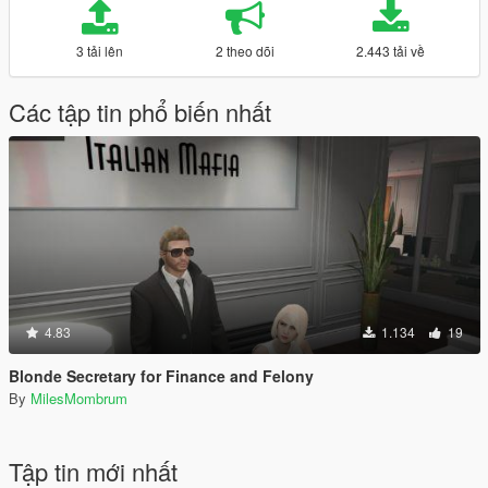
3 tải lên
2 theo dõi
2.443 tải về
Các tập tin phổ biến nhất
4.83
1.134
19
Blonde Secretary for Finance and Felony
By
MilesMombrum
Tập tin mới nhất