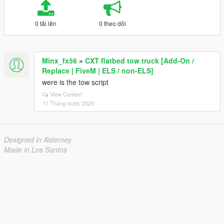
0 tải lên
0 theo dõi
Minx_fx56
»
CXT flatbed tow truck [Add-On /
Replace | FiveM | ELS / non-ELS]
were is the tow script
View Context
11 Tháng mười, 2020
Designed in Alderney
Made in Los Santos