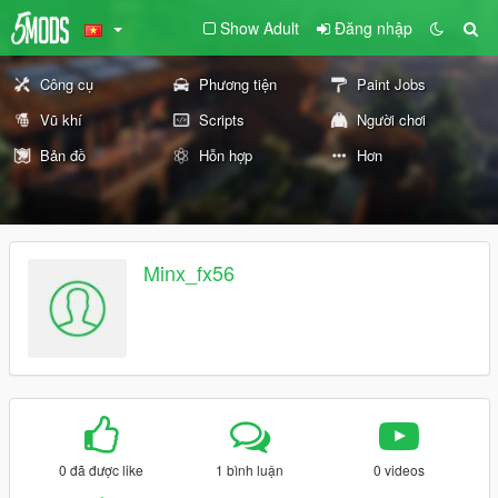
Show Adult
Đăng nhập
Công cụ
Phương tiện
Paint Jobs
Vũ khí
Scripts
Người chơi
Bản đồ
Hỗn hợp
Hơn
Minx_fx56
0 đã được like
1 bình luận
0 videos