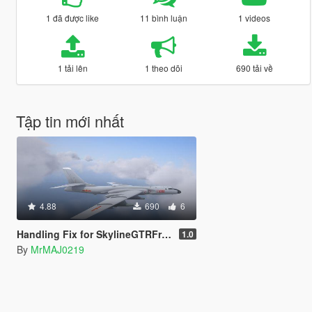
1 đã được like
11 bình luận
1 videos
1 tải lên
1 theo dõi
690 tải về
Tập tin mới nhất
4.88
690
6
Handling Fix for SkylineGTRFreak's H-6K
1.0
By
MrMAJ0219