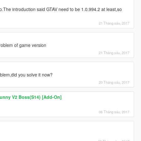
o.The introduction said GTAV need to be 1.0.994.2 at least,so
21 Tháng sáu, 2017
 problem of game version
21 Tháng sáu, 2017
blem,did you solve it now?
20 Tháng sáu, 2017
Bunny V2 Boss(S14) [Add-On]
06 Tháng sáu, 2017