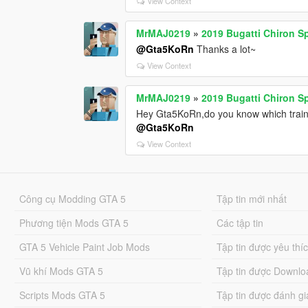
View Context
MrMAJ0219
»
2019 Bugatti Chiron Sp
@Gta5KoRn
Thanks a lot~
View Context
MrMAJ0219
»
2019 Bugatti Chiron Sp
Hey Gta5KoRn,do you know which traine
@Gta5KoRn
View Context
Công cụ Modding GTA 5
Tập tin mới nhất
Phương tiện Mods GTA 5
Các tập tin
GTA 5 Vehicle Paint Job Mods
Tập tin được yêu thí
Vũ khí Mods GTA 5
Tập tin được Downlo
Scripts Mods GTA 5
Tập tin được đánh gi