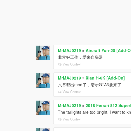
MrMAJ0219
»
Aircraft Yun-20 [Add-O
非常好工作，爱来自瓷器
View Context
MrMAJ0219
»
Xian H-6K [Add-On]
六爷都出mod了，暗示GTA6要来了
View Context
MrMAJ0219
»
2018 Ferrari 812 Super
The taillights are too bright. I want to kn
View Context