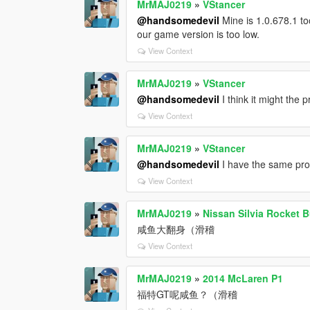
MrMAJ0219
»
VStancer
@handsomedevil
Mine is 1.0.678.1 to
our game version is too low.
View Context
MrMAJ0219
»
VStancer
@handsomedevil
I think it might the
View Context
MrMAJ0219
»
VStancer
@handsomedevil
I have the same pro
View Context
MrMAJ0219
»
Nissan Silvia Rocket 
咸鱼大翻身（滑稽
View Context
MrMAJ0219
»
2014 McLaren P1
福特GT呢咸鱼？（滑稽