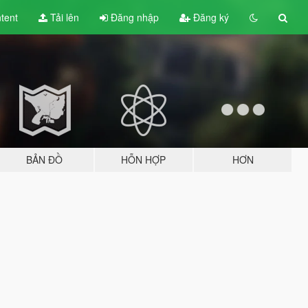
tent
Tải lên
Đăng nhập
Đăng ký
BẢN ĐỒ
HỖN HỢP
HƠN