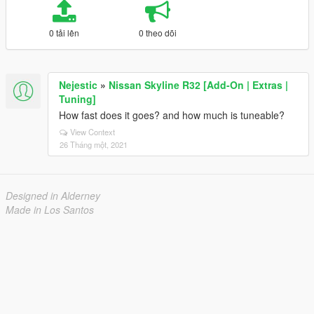
0 tải lên
0 theo dõi
Nejestic
»
Nissan Skyline R32 [Add-On | Extras |
Tuning]
How fast does it goes? and how much is tuneable?
View Context
26 Tháng một, 2021
Designed in Alderney
Made in Los Santos