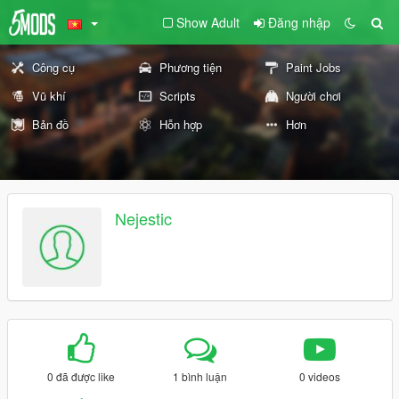
Show Adult
Đăng nhập
Công cụ
Phương tiện
Paint Jobs
Vũ khí
Scripts
Người chơi
Bản đồ
Hỗn hợp
Hơn
Nejestic
0 đã được like
1 bình luận
0 videos