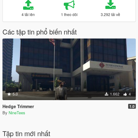
4 tải lên
1 theo dõi
3.292 tải về
Các tập tin phổ biến nhất
5.0
1.662
4
Hedge Trimmer
1.0
By
NineTees
Tập tin mới nhất