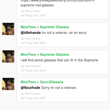
https://www.sneakpeekluxury.com/products/lv-x-
supreme-red-glasses
View Context
24 Tháng năm, 2018
NineTees
»
Supreme Glasses
@idlehands
Im not a veteran, sir im sorry
View Context
24 Tháng năm, 2018
NineTees
»
Supreme Glasses
i will find some glasses that can fir in the Supreme
View Context
24 Tháng năm, 2018
NineTees
»
GucciGlasses
@Southsde
Sorry im not a veteran.
View Context
24 Tháng năm, 2018