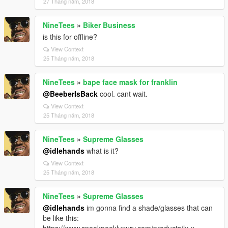
27 Tháng năm, 2018
NineTees
»
Biker Business
is this for offline?
View Context
25 Tháng năm, 2018
NineTees
»
bape face mask for franklin
@BeeberIsBack
cool. cant wait.
View Context
25 Tháng năm, 2018
NineTees
»
Supreme Glasses
@idlehands
what is it?
View Context
25 Tháng năm, 2018
NineTees
»
Supreme Glasses
@idlehands
im gonna find a shade/glasses that can
be like this: