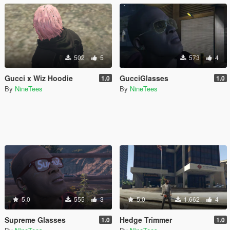
502
5
573
4
Gucci x Wiz Hoodie
GucciGlasses
1.0
1.0
By
NineTees
By
NineTees
5.0
555
3
5.0
1.662
4
Supreme Glasses
Hedge Trimmer
1.0
1.0