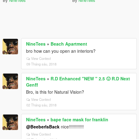
By
NineTees
By
NineTees
NineTees
»
Beach Apartment
bro how can you open an interiors?
View Context
09 Tháng sáu, 2018
NineTees
»
R.D Enhanced "NEW " 2.5 🙂 R.D Next
Gen❗❗
Bro, is this for Natural Vision?
View Context
02 Tháng sáu, 2018
NineTees
»
bape face mask for franklin
@BeeberIsBack
nice!!!!!!!!!!!!
View Context