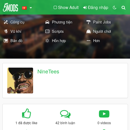
Show Adult
Đăng nhập
Công cụ
Phương tiện
Paint Jobs
Vũ khí
Scripts
Người chơi
Bản đồ
Hỗn hợp
Hơn
NineTees
1 đã được like
42 bình luận
0 videos