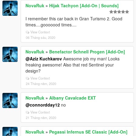
NovaRuk
»
Hijak Tachyon [Add-On | Sounds]
I remember this car back in Gran Turismo 2. Good
times....gooooood times....
View Context
06 Tháng sáu, 2020
NovaRuk
»
Benefactor Schnell Progen [Add-On]
@Aziz Kuchkarov
Awesome job my man! Looks
freaking awesome! Also that red Sentinel your
design?
View Context
24 Tháng năm, 2020
NovaRuk
»
Albany Cavalcade EXT
@connordday12
no
View Context
21 Tháng năm, 2020
NovaRuk
»
Pegassi Infernus SE Classic [Add-On]