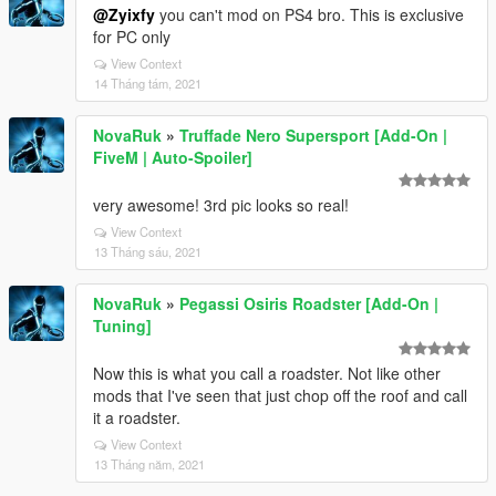
@Zyixfy
you can't mod on PS4 bro. This is exclusive
for PC only
View Context
14 Tháng tám, 2021
NovaRuk
»
Truffade Nero Supersport [Add-On |
FiveM | Auto-Spoiler]
very awesome! 3rd pic looks so real!
View Context
13 Tháng sáu, 2021
NovaRuk
»
Pegassi Osiris Roadster [Add-On |
Tuning]
Now this is what you call a roadster. Not like other
mods that I've seen that just chop off the roof and call
it a roadster.
View Context
13 Tháng năm, 2021