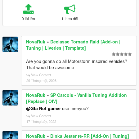
0 tải lên
1 theo dõi
NovaRuk
»
Declasse Tornado Raid [Add-on |
Tuning | Liveries | Template]
Are you gonna do all Motorstorm-inspired vehicles?
That would be awesome
View Context
29 Tháng một, 2026
NovaRuk
»
SP Carcols - Vanilla Tuning Addition
[Replace | OIV]
@Gta Not gamer
use menyoo?
View Context
17 Tháng bảy, 2022
NovaRuk
»
Dinka Jester re-RR [Add-On | Tuning]