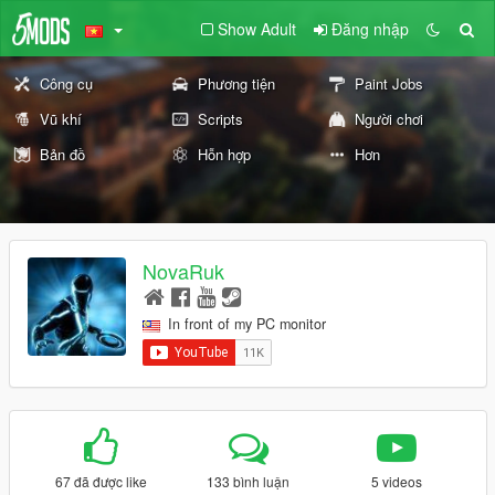
Show Adult
Đăng nhập
Công cụ
Phương tiện
Paint Jobs
Vũ khí
Scripts
Người chơi
Bản đồ
Hỗn hợp
Hơn
NovaRuk
In front of my PC monitor
67 đã được like
133 bình luận
5 videos