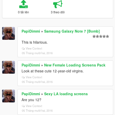
0 tải lên
3 theo dõi
PapiDimmi
»
Samsung Galaxy Note 7 [Bomb]
This is hilarious.
View Context
05 Tháng mười hai, 2016
PapiDimmi
»
New Female Loading Screens Pack
Look at these cute 12-year-old virgins.
View Context
05 Tháng mười hai, 2016
PapiDimmi
»
Sexy LA loading screens
Are you 12?
View Context
05 Tháng mười hai, 2016