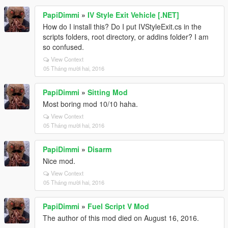
PapiDimmi
»
IV Style Exit Vehicle [.NET]
How do I install this? Do I put IVStyleExit.cs in the
scripts folders, root directory, or addins folder? I am
so confused.
View Context
05 Tháng mười hai, 2016
PapiDimmi
»
Sitting Mod
Most boring mod 10/10 haha.
View Context
05 Tháng mười hai, 2016
PapiDimmi
»
Disarm
Nice mod.
View Context
05 Tháng mười hai, 2016
PapiDimmi
»
Fuel Script V Mod
The author of this mod died on August 16, 2016.