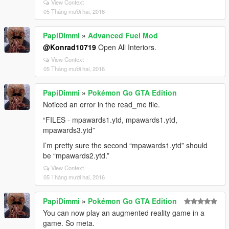
View Context
05 Tháng mười hai, 2016
PapiDimmi
»
Advanced Fuel Mod
@Konrad10719
Open All Interiors.
View Context
05 Tháng mười hai, 2016
PapiDimmi
»
Pokémon Go GTA Edition
Noticed an error in the read_me file.
“FILES - mpawards1.ytd, mpawards1.ytd,
mpawards3.ytd”
I’m pretty sure the second “mpawards1.ytd” should
be “mpawards2.ytd.”
View Context
05 Tháng mười hai, 2016
PapiDimmi
»
Pokémon Go GTA Edition
You can now play an augmented reality game in a
game. So meta.