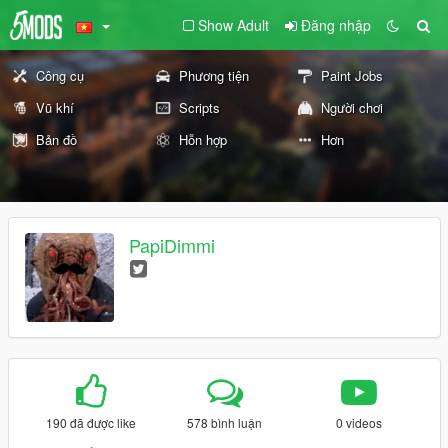
Show Adult
Đăng nhập
Công cụ
Phương tiện
Paint Jobs
Vũ khí
Scripts
Người chơi
Bản đồ
Hỗn hợp
Hơn
PapiDimmi
190 đã được like
578 bình luận
0 videos